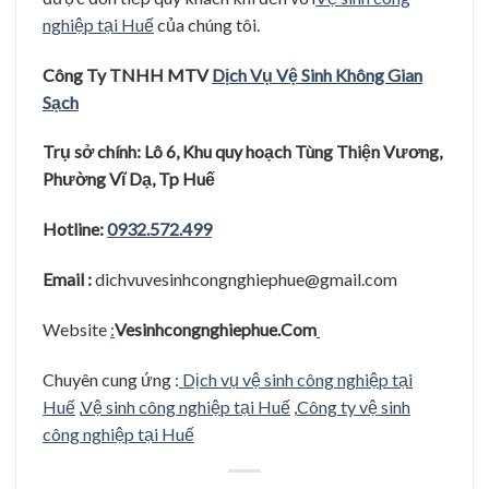
nghiệp tại Huế
của chúng tôi.
Công Ty TNHH MTV
D
ị
ch V
ụ
V
ệ
Sinh
Kh
ô
ng Gian
S
ạ
ch
Trụ
sở
ch
í
nh: L
ô
6, Khu quy hoạch Tùng Thi
ê
̣n Vươ
ng,
Phươ
̀ng Vĩ
Dạ, Tp Hu
ê
Hotline:
0932.572.499
Email :
dichvuvesinhcongnghiephue@gmail.com
Website
:
Vesinhcongnghiephue.Com
Chuyên cung ứng :
Dịch vụ vệ sinh công nghiệp tại
Huế
,
Vệ sinh công nghiệp tại Huế
,
Công ty vệ sinh
công nghiệp tại Huế