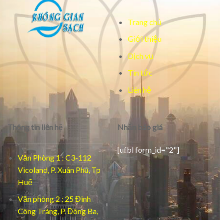
Trang chủ
Giới thiệu
Dịch vụ
Tin tức
Liên hệ
Thông tin liên hệ
Nhận báo giá
[ufbl form_id="2"]
Văn Phòng 1 : C3-112
Vicoland, P. Xuân Phú, Tp
Huế
Văn phòng 2 : 25 Đinh
Công Tráng, P. Đông Ba,