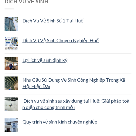
DỊCH VỤ VỆ SINH
Dịch Vụ Vệ Sinh Số 1 Tại Huế
Dịch Vụ Vệ Sinh Chuyên Nghiệp Huế
Lợi ích vệ sinh định kỳ
Nhu Cầu Sử Dụng Vệ Sinh Công Nghiệp Trong Xã
Hội Hiện Đại
Dịch vụ vệ sinh sau xây dựng tại Huế: Giải pháp toà
n diện cho công trình mới
Quy trình vệ sinh kính chuyên nghiệp