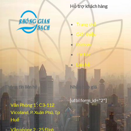
Hỗ trợ khách hàng
Trang chủ
Giới thiệu
Dịch vụ
Tin tức
Liên hệ
Thông tin liên hệ
Nhận báo giá
[ufbl form_id="2"]
Văn Phòng 1 : C3-112
Vicoland, P. Xuân Phú, Tp
Huế
Văn phòng 2 : 25 Đinh