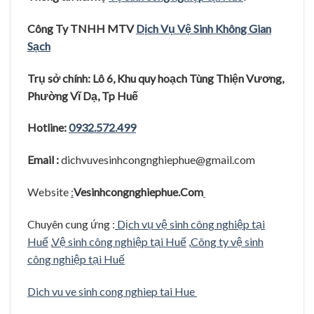
Công Ty TNHH MTV
D
ị
ch V
ụ
V
ệ
Sinh
Kh
ô
ng Gian
S
ạ
ch
Trụ
sở
ch
í
nh: L
ô
6, Khu quy hoạch Tùng Thi
ê
̣n Vươ
ng,
Phươ
̀ng Vĩ
Dạ, Tp Hu
ê
Hotline:
0932.572.499
Email :
dichvuvesinhcongnghiephue@gmail.com
Website
:
Vesinhcongnghiephue.Com
Chuyên cung ứng :
Dịch vụ vệ sinh công nghiệp tại
Huế
,
Vệ sinh công nghiệp tại Huế
,
Công ty vệ sinh
công nghiệp tại Huế
Dich vu ve sinh cong nghiep tai Hue