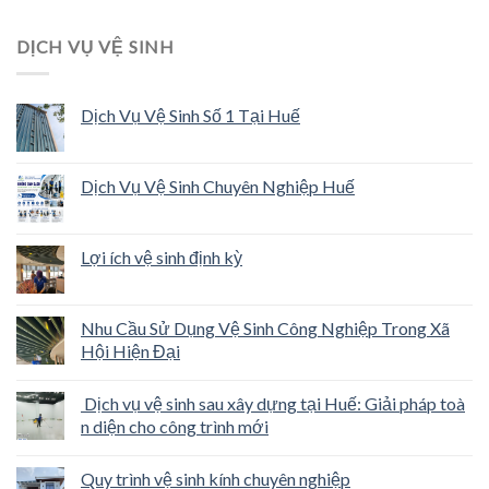
DỊCH VỤ VỆ SINH
Dịch Vụ Vệ Sinh Số 1 Tại Huế
Dịch Vụ Vệ Sinh Chuyên Nghiệp Huế
Lợi ích vệ sinh định kỳ
Nhu Cầu Sử Dụng Vệ Sinh Công Nghiệp Trong Xã
Hội Hiện Đại
Dịch vụ vệ sinh sau xây dựng tại Huế: Giải pháp toà
n diện cho công trình mới
Quy trình vệ sinh kính chuyên nghiệp