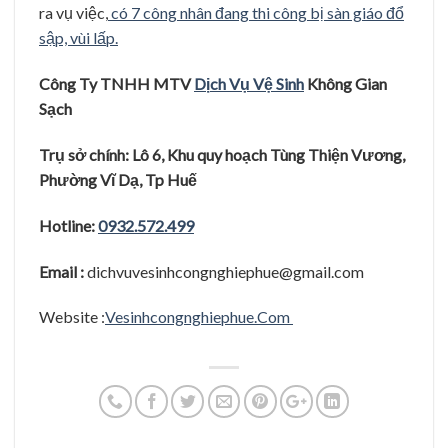
ra vụ việc,
có 7 công nhân đang thi công bị sàn giáo đổ
sập, vùi lấp.
Công Ty TNHH MTV
Dị
ch Vụ
Vệ
Sinh
Không Gian
Sạ
c
h
Trụ
sở
chính: Lô 6, Khu quy hoạ
ch Tùng Thiệ
n Vươ
ng,
Phươ
̀ng Vĩ
Dạ
, Tp Huê
Hotline:
0932.572.499
Email :
dichvuvesinhcongnghiephue@gmail.com
Website :
Vesinhcongnghiephue.Com