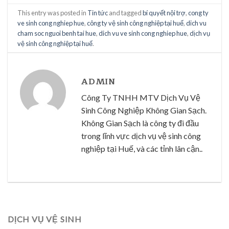
This entry was posted in
Tin tức
and tagged
bí quyết nội trợ
,
cong ty
ve sinh cong nghiep hue
,
công ty vệ sinh công nghiệp tại huế
,
dich vu
cham soc nguoi benh tai hue
,
dich vu ve sinh cong nghiep hue
,
dịch vụ
vệ sinh công nghiệp tại huế
.
ADMIN
Công Ty TNHH MTV Dịch Vụ Vệ
Sinh Công Nghiệp Không Gian Sạch.
Không Gian Sạch là công ty đi đầu
trong lĩnh vực dịch vụ vệ sinh công
nghiệp tại Huế, và các tỉnh lân cận..
DỊCH VỤ VỆ SINH