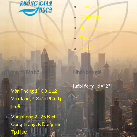
Trang chủ
Giới thiệu
Dịch vụ
Tin tức
Liên hệ
Thông tin liên hệ
Nhận báo giá
[ufbl form_id="2"]
Văn Phòng 1 : C3-112
Vicoland, P. Xuân Phú, Tp
Huế
Văn phòng 2 : 25 Đinh
Công Tráng, P. Đông Ba,
Tp.Huế