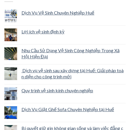
Dịch Vụ Vệ Sinh Chuyên Nghiệp Huế
Lợi ích vệ sinh định kỳ
Nhu Cầu Sử Dụng Vệ Sinh Công Nghiệp Trong Xã
Hội Hiện Đại
Dịch vụ vệ sinh sau xây dựng tại Huế: Giải pháp toà
n diện cho công trình mới
Quy trình vệ sinh kính chuyên nghiệp
Dịch Vụ Giặt Ghế Sofa Chuyên Nghiệp tại Huế
Bí quyết giữ gìn không gian sống và làm việc đẳng c