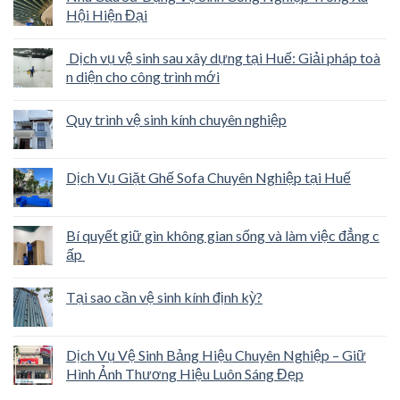
Hội Hiện Đại
Dịch vụ vệ sinh sau xây dựng tại Huế: Giải pháp toà
n diện cho công trình mới
Quy trình vệ sinh kính chuyên nghiệp
Dịch Vụ Giặt Ghế Sofa Chuyên Nghiệp tại Huế
Bí quyết giữ gìn không gian sống và làm việc đẳng c
ấp
Tại sao cần vệ sinh kính định kỳ?
Dịch Vụ Vệ Sinh Bảng Hiệu Chuyên Nghiệp – Giữ
Hình Ảnh Thương Hiệu Luôn Sáng Đẹp