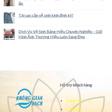
ấp
Tại sao cần vệ sinh kính định kỳ?
Dịch Vụ Vệ Sinh Bảng Hiệu Chuyên Nghiệp – Giữ
Hình Ảnh Thương Hiệu Luôn Sáng Đẹp
Hỗ trợ khách hàng
Trang chủ
Giới thiệu