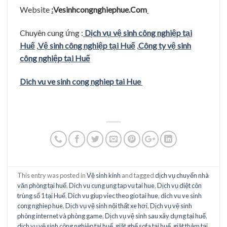
Website
:
Vesinhcongnghiephue.Com
Chuyên cung ứng :
Dịch vụ vệ sinh công nghiệp tại
Huế
,
Vệ sinh công nghiệp tại Huế
,
Công ty vệ sinh
công nghiệp tại Huế
Dich vu ve sinh cong nghiep tai Hue
This entry was posted in
Vệ sinh kính
and tagged
dịch vụ chuyển nhà
văn phòng tại huế
,
Dich vu cung ung tap vu tai hue
,
Dịch vụ diệt côn
trùng số 1 tại Huế
,
Dich vu giup viec theo gio tai hue
,
dich vu ve sinh
cong nghiep hue
,
Dịch vụ vệ sinh nội thất xe hơi
,
Dịch vụ vệ sinh
phòng internet và phòng game
,
Dịch vụ vệ sinh sau xây dựng tại huế
,
dịch vụ vệ sinh công nghiệp tại huế
,
giặt ghế sofa tại huế
,
giặt thảm tại