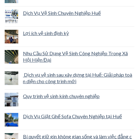
Dịch Vụ Vệ Sinh Chuyên Nghiệp Huế
Lợi ích vệ sinh định kỳ
Nhu Cầu Sử Dụng Vệ Sinh Công Nghiệp Trong Xã
Hội Hiện Đại
Dịch vụ vệ sinh sau xây dựng tại Huế: Giải pháp toà
n diện cho công trình mới
Quy trình vệ sinh kính chuyên nghiệp
Dịch Vụ Giặt Ghế Sofa Chuyên Nghiệp tại Huế
Bí quyết giữ gìn không gian sống và làm việc đẳng c