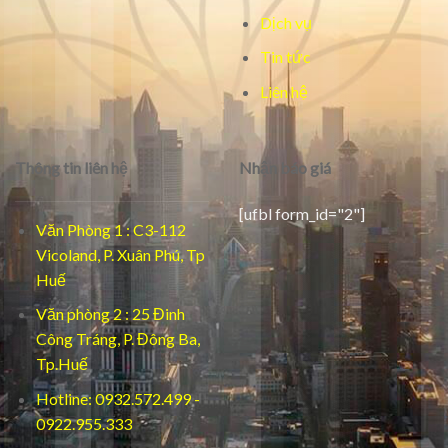
Dịch vụ
Tin tức
Liên hệ
Thông tin liên hệ
Nhận báo giá
[ufbl form_id="2"]
Văn Phòng 1 : C3-112
Vicoland, P. Xuân Phú, Tp
Huế
Văn phòng 2 : 25 Đinh
Công Tráng, P. Đông Ba,
Tp.Huế
Hotline: 0932.572.499 -
0922.955.333