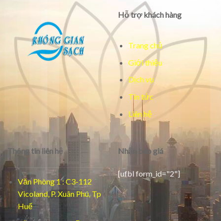
Hỗ trợ khách hàng
Trang chủ
Giới thiệu
Dịch vụ
Tin tức
Liên hệ
Thông tin liên hệ
Nhận báo giá
[ufbl form_id="2"]
Văn Phòng 1 : C3-112
Vicoland, P. Xuân Phú, Tp
Huế