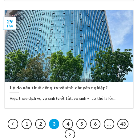
29
Th4
Lý do nên thuệ công ty vệ sinh chuyên nghiệp?
Việc thuê dịch vụ vệ sinh (viết tắt: vệ sinh – có thể là lỗi...
1
2
3
4
5
6
…
43