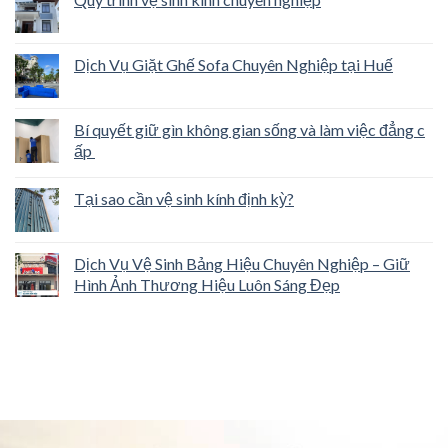
Dịch Vụ Giặt Ghế Sofa Chuyên Nghiệp tại Huế
Bí quyết giữ gìn không gian sống và làm việc đẳng c
ấp
Tại sao cần vệ sinh kính định kỳ?
Dịch Vụ Vệ Sinh Bảng Hiệu Chuyên Nghiệp – Giữ
Hình Ảnh Thương Hiệu Luôn Sáng Đẹp