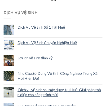
DỊCH VỤ VỆ SINH
Dịch Vụ Vệ Sinh Số 1 Tại Huế
Dịch Vụ Vệ Sinh Chuyên Nghiệp Huế
Lợi ích vệ sinh định kỳ
Nhu Cầu Sử Dụng Vệ Sinh Công Nghiệp Trong Xã
Hội Hiện Đại
Dịch vụ vệ sinh sau xây dựng tại Huế: Giải pháp toà
n diện cho công trình mới
Quy trình vệ sinh kính chuyên nghiệp