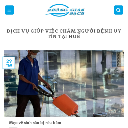
Skip
to
content
DỊCH VỤ GIÚP VIỆC CHĂM NGƯỜI BỆNH UY
TÍN TẠI HUẾ
29
Th8
Mẹo vệ sinh sân bị rêu bám