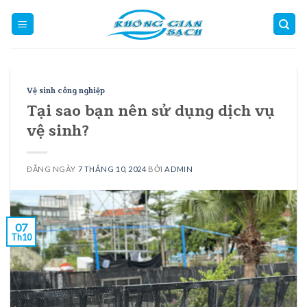
Skip
to
content
Vệ sinh công nghiệp
Tại sao bạn nên sử dụng dịch vụ
vệ sinh?
ĐĂNG NGÀY
7 THÁNG 10, 2024
BỞI
ADMIN
07
Th10