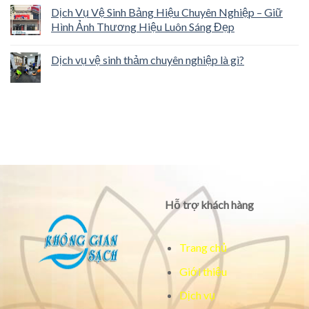
Dịch Vụ Vệ Sinh Bảng Hiệu Chuyên Nghiệp – Giữ
Hình Ảnh Thương Hiệu Luôn Sáng Đẹp
Dịch vụ vệ sinh thảm chuyên nghiệp là gì?
Hỗ trợ khách hàng
Trang chủ
Giới thiệu
Dịch vụ