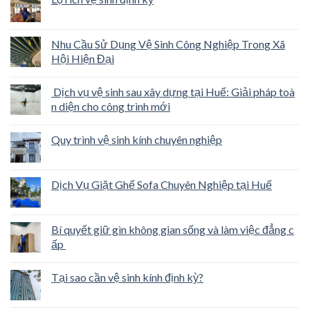
Nhu Cầu Sử Dụng Vệ Sinh Công Nghiệp Trong Xã
Hội Hiện Đại
Dịch vụ vệ sinh sau xây dựng tại Huế: Giải pháp toà
n diện cho công trình mới
Quy trình vệ sinh kính chuyên nghiệp
Dịch Vụ Giặt Ghế Sofa Chuyên Nghiệp tại Huế
Bí quyết giữ gìn không gian sống và làm việc đẳng c
ấp
Tại sao cần vệ sinh kính định kỳ?