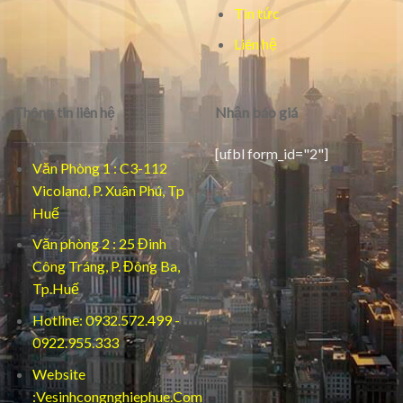
Tin tức
Liên hệ
Thông tin liên hệ
Nhận báo giá
[ufbl form_id="2"]
Văn Phòng 1 : C3-112
Vicoland, P. Xuân Phú, Tp
Huế
Văn phòng 2 : 25 Đinh
Công Tráng, P. Đông Ba,
Tp.Huế
Hotline: 0932.572.499 -
0922.955.333
Website
:Vesinhcongnghiephue.Com