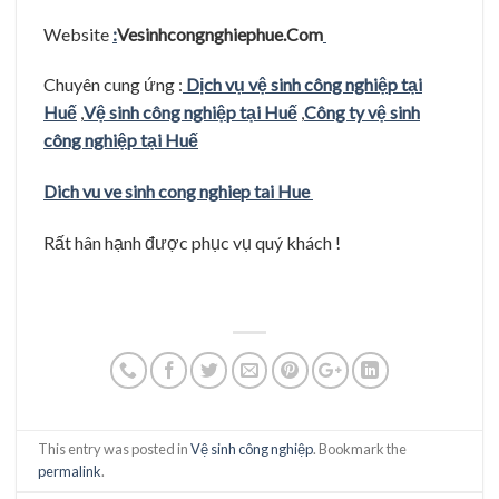
Website
:
Vesinhcongnghiephue.Com
Chuyên cung ứng :
Dịch vụ vệ sinh công nghiệp tại
Huế
,
Vệ sinh công nghiệp tại Huế
,
Công ty vệ sinh
công nghiệp tại Huế
Dich vu ve sinh cong nghiep tai Hue
Rất hân hạnh được phục vụ quý khách !
This entry was posted in
Vệ sinh công nghiệp
. Bookmark the
permalink
.