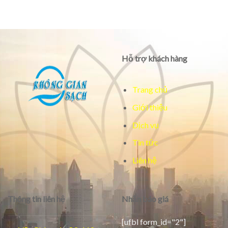
Hỗ trợ khách hàng
Trang chủ
Giới thiệu
Dịch vụ
Tin tức
Liên hệ
Thông tin liên hệ
Nhận báo giá
[ufbl form_id="2"]