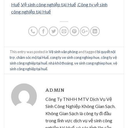
Huế
,
Vệ sinh công nghiệp tại Huế
,
Công ty vệ sinh
công nghiệp tại Huế
This entry was posted in
Vệ sinh văn phòng
and tagged
bí quyết nội
trợ
,
chăm sóc mộ tại Huế
,
cong ty ve sinh cong nghiep hue
,
công ty vệ
sinh công nghiệp tại huế
,
nhà khô thoáng
,
ve sinh cong nghiep hue
,
vệ
sinh công nghiệp tại huế
.
ADMIN
Công Ty TNHH MTV Dịch Vụ Vệ
Sinh Công Nghiệp Không Gian Sạch.
Không Gian Sạch là công ty đi đầu
trong lĩnh vực dịch vụ vệ sinh công
nghiệp tại Huế, và các tỉnh lân cận..