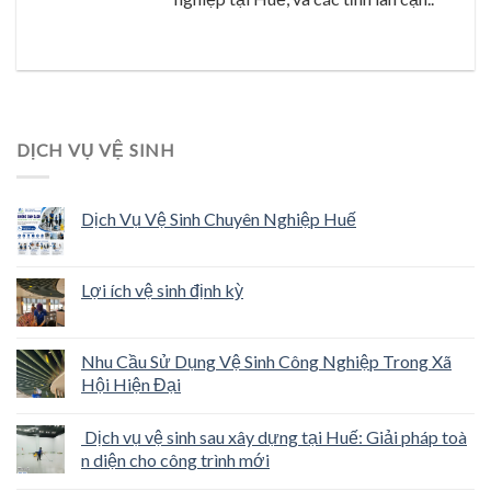
DỊCH VỤ VỆ SINH
Dịch Vụ Vệ Sinh Chuyên Nghiệp Huế
Lợi ích vệ sinh định kỳ
Nhu Cầu Sử Dụng Vệ Sinh Công Nghiệp Trong Xã
Hội Hiện Đại
Dịch vụ vệ sinh sau xây dựng tại Huế: Giải pháp toà
n diện cho công trình mới