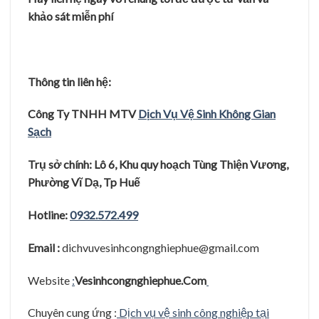
khảo sát miễn phí
Thông tin liên hệ
:
Công Ty TNHH MTV
D
ị
ch V
ụ
V
ệ
Sinh
Kh
ô
ng Gian
S
ạ
ch
Trụ
sở
ch
í
nh: L
ô
6, Khu quy hoạch Tùng Thi
ê
̣n Vươ
ng,
Phươ
̀ng Vĩ
Dạ, Tp Hu
ê
Hotline:
0932.572.499
Email :
dichvuvesinhcongnghiephue@gmail.com
Website
:
Vesinhcongnghiephue.Com
Chuyên cung ứng :
Dịch vụ vệ sinh công nghiệp tại