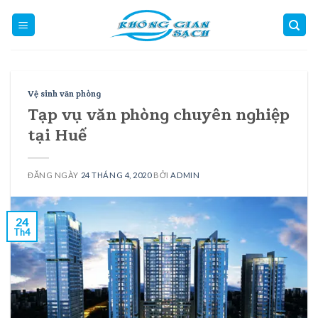
Skip
to
content
Vệ sinh văn phòng
Tạp vụ văn phòng chuyên nghiệp
tại Huế
ĐĂNG NGÀY
24 THÁNG 4, 2020
BỞI
ADMIN
24
Th4