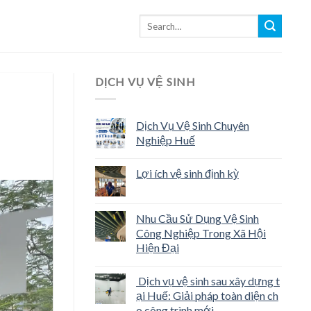
DỊCH VỤ VỆ SINH
Dịch Vụ Vệ Sinh Chuyên
Nghiệp Huế
Lợi ích vệ sinh định kỳ
Nhu Cầu Sử Dụng Vệ Sinh
Công Nghiệp Trong Xã Hội
Hiện Đại
Dịch vụ vệ sinh sau xây dựng t
ại Huế: Giải pháp toàn diện ch
o công trình mới