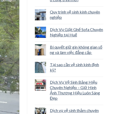
Quy trình vệ sinh kính chuyên
nghiệp
Dịch Vụ Giặt Ghế Sofa Chuyên
Nghiệp tại Huế
Bí quyết giữ gìn không gian số
ng và làm việc đẳng cấp
Tại sao cần vệ sinh kính định
kỳ?
Dịch Vụ Vệ Sinh Bảng Hiệu
Chuyên Nghiệp – Giữ Hình
Ảnh Thương Hiệu Luôn Sáng
Đẹp
Dịch vụ vệ sinh thảm chuyên