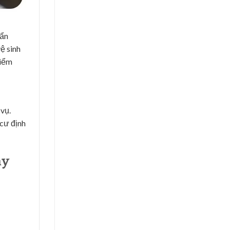
cẩn
ệ sinh
kiểm
vụ.
 cư định
ày