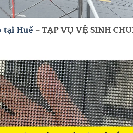
 tại Huế
– TẠP VỤ VỆ SINH CH