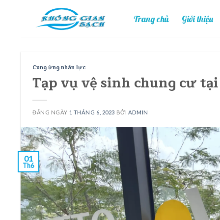
Skip
Trang chủ
Giới thiệu
to
content
Cung ứng nhân lực
Tạp vụ vệ sinh chung cư tạ
ĐĂNG NGÀY
1 THÁNG 6, 2023
BỞI
ADMIN
01
Th6