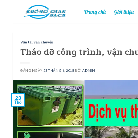
Skip
Trang chủ
Giới thiệu
to
content
Vận tải vận chuyển
Tháo dỡ công trình, vận ch
ĐĂNG NGÀY
23 THÁNG 6, 2018
BỞI
ADMIN
23
Th6