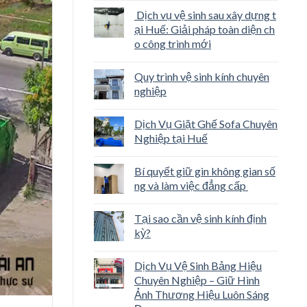
Dịch vụ vệ sinh sau xây dựng t
ại Huế: Giải pháp toàn diện ch
o công trình mới
Quy trình vệ sinh kính chuyên
nghiệp
Dịch Vụ Giặt Ghế Sofa Chuyên
Nghiệp tại Huế
Bí quyết giữ gìn không gian số
ng và làm việc đẳng cấp
Tại sao cần vệ sinh kính định
kỳ?
Dịch Vụ Vệ Sinh Bảng Hiệu
Chuyên Nghiệp – Giữ Hình
Ảnh Thương Hiệu Luôn Sáng