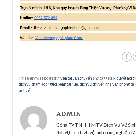
Trụ sở chính: Lô 6, Khu quy hoạch Tùng Thiện Vương, Phường Vĩ Da
Hotline:
0932.572.499
Email :
dichvuvesinhcongnghiephue@gmail.com
Website :
Vesinhcongnghiephue.Com
This entry was posted in
Vận tải vận chuyển
and tagged
bí quyết nội t
dich vu cham soc nguoi benh tai hue
,
dịch vụ chuyển nhà văn phòng tại
tại huế
.
ADMIN
Công Ty TNHH MTV Dịch Vụ Vệ Sinh Cô
lĩnh vực dịch vụ vệ sinh công nghiệp tại