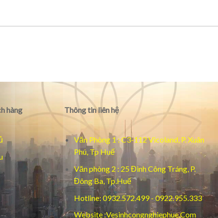
h hàng
Thông tin liên hệ
ủ
Văn Phòng 1 : C3-112 Vicoland, P. Xuân
Phú, Tp Huế
u
Văn phòng 2 : 25 Đinh Công Tráng, P.
Đông Ba, Tp.Huế
Hotline: 0932.572.499 - 0922.955.333
Website :Vesinhcongnghiephue.Com