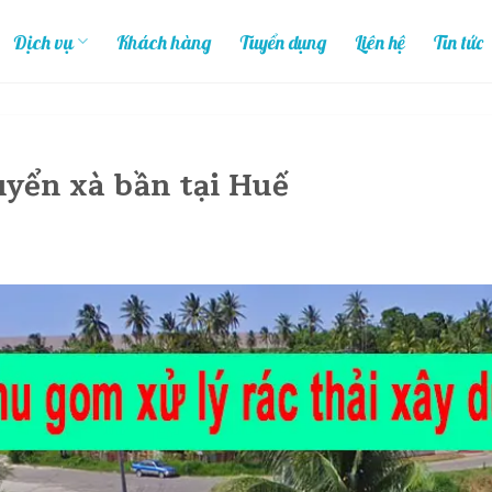
Dịch vụ
Khách hàng
Tuyển dụng
Liên hệ
Tin tức
uyển xà bần tại Huế