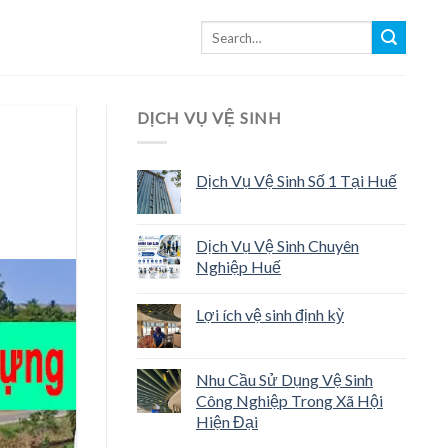
DỊCH VỤ VỆ SINH
Dịch Vụ Vệ Sinh Số 1 Tại Huế
Dịch Vụ Vệ Sinh Chuyên
Nghiệp Huế
Lợi ích vệ sinh định kỳ
Nhu Cầu Sử Dụng Vệ Sinh
Công Nghiệp Trong Xã Hội
Hiện Đại