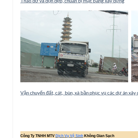
Tháo dỡ và dọn dẹp, chuẩn bị mặt bằng xây dựng
Vận chuyển đất, cát, bùn, xà bần phục vụ các dự án xây
Công Ty TNHH MTV
Dịch Vụ Vệ Sinh
Không Gian Sạch