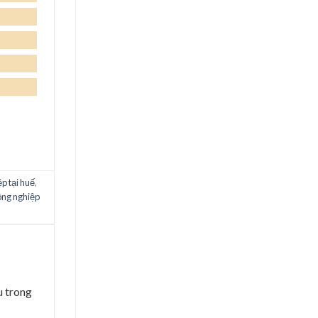
p tại huế
,
ông nghiệp
u trong