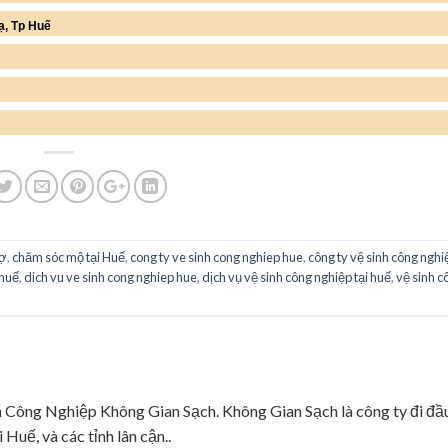
̣, Tp Huế
rợ
,
chăm sóc mộ tại Huế
,
cong ty ve sinh cong nghiep hue
,
công ty vệ sinh công nghiệ
 huế
,
dich vu ve sinh cong nghiep hue
,
dịch vụ vệ sinh công nghiệp tại huế
,
vệ sinh c
ng Nghiệp Không Gian Sạch. Không Gian Sạch là công ty đi đầ
 Huế, và các tỉnh lân cận..