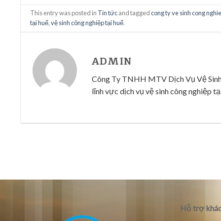
This entry was posted in
Tin tức
and tagged
cong ty ve sinh cong nghi
tại huế
,
vệ sinh công nghiệp tại huế
.
ADMIN
Công Ty TNHH MTV Dịch Vụ Vệ Sinh Cô
lĩnh vực dịch vụ vệ sinh công nghiệp tại
Hỗ trợ khác