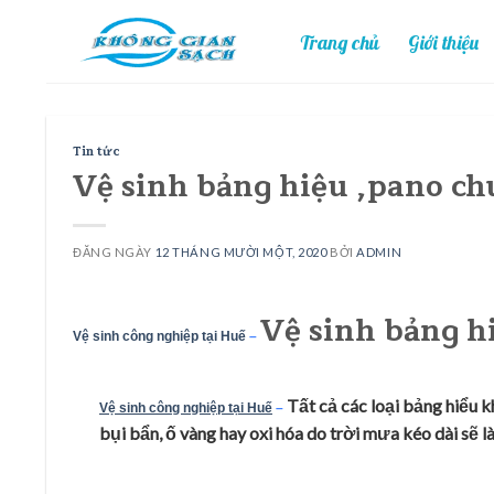
Skip
Trang chủ
Giới thiệu
to
content
Tin tức
Vệ sinh bảng hiệu ,pano ch
ĐĂNG NGÀY
12 THÁNG MƯỜI MỘT, 2020
BỞI
ADMIN
Vệ sinh bảng h
Vệ sinh công nghiệp tại Huế
–
Tất cả các loại bảng hiểu 
Vệ sinh công nghiệp tại Huế
–
bụi bẩn, ố vàng hay oxi hóa do trời mưa kéo dài sẽ l