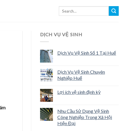
DỊCH VỤ VỆ SINH
Dịch Vụ Vệ Sinh Số 1 Tại Huế
Dịch Vụ Vệ Sinh Chuyên
Nghiệp Huế
Lợi ích vệ sinh định kỳ
bám
Nhu Cầu Sử Dụng Vệ Sinh
Công Nghiệp Trong Xã Hội
Hiện Đại