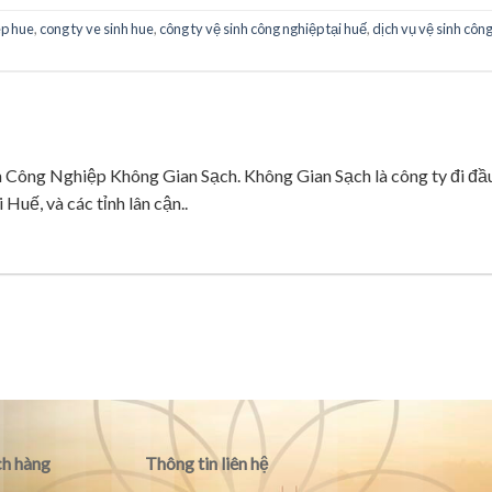
ep hue
,
cong ty ve sinh hue
,
công ty vệ sinh công nghiệp tại huế
,
dịch vụ vệ sinh côn
ng Nghiệp Không Gian Sạch. Không Gian Sạch là công ty đi đầ
 Huế, và các tỉnh lân cận..
h hàng
Thông tin liên hệ