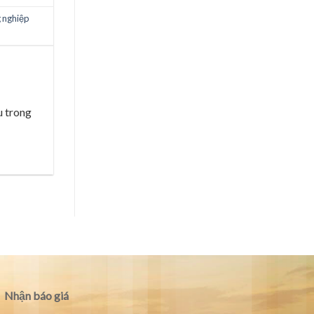
g nghiệp
u trong
Nhận báo giá