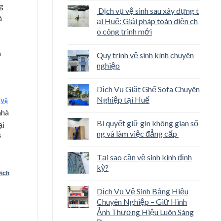
ng
Dịch vụ vệ sinh sau xây dựng t
à
ại Huế: Giải pháp toàn diện ch
o công trình mới
h
Quy trình vệ sinh kính chuyên
nghiệp
Dịch Vụ Giặt Ghế Sofa Chuyên
Nghiệp tại Huế
,
Vệ
nhà
Bí quyết giữ gìn không gian số
ại
ng và làm việc đẳng cấp
ỹ
Tại sao cần vệ sinh kính định
kỳ?
ich
Dịch Vụ Vệ Sinh Bảng Hiệu
Chuyên Nghiệp – Giữ Hình
Ảnh Thương Hiệu Luôn Sáng