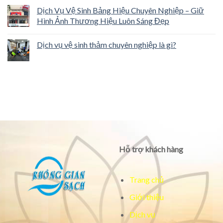
Dịch Vụ Vệ Sinh Bảng Hiệu Chuyên Nghiệp – Giữ
Hình Ảnh Thương Hiệu Luôn Sáng Đẹp
Dịch vụ vệ sinh thảm chuyên nghiệp là gì?
Hỗ trợ khách hàng
Trang chủ
Giới thiệu
Dịch vụ