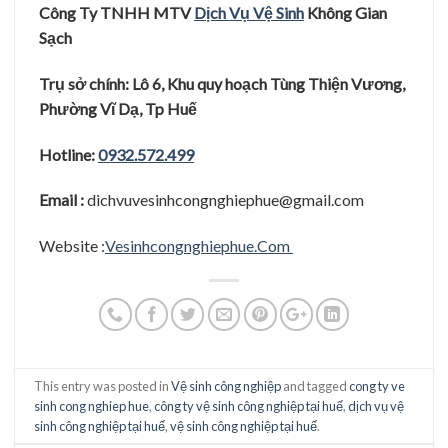
Công Ty TNHH MTV
Dịch Vụ Vệ Sinh
Không Gian
Sạ
c
h
Trụ
sở
chính: Lô 6, Khu quy hoạ
ch Tùng Thiệ
n Vươ
ng,
Phươ
̀ng Vĩ
Dạ
, Tp Huê
Hotline:
0932.572.499
Email :
dichvuvesinhcongnghiephue@gmail.com
Website :
Vesinhcongnghiephue.Com
This entry was posted in
Vệ sinh công nghiệp
and tagged
cong ty ve
sinh cong nghiep hue
,
công ty vệ sinh công nghiệp tại huế
,
dịch vụ vệ
sinh công nghiệp tại huế
,
vệ sinh công nghiệp tại huế
.