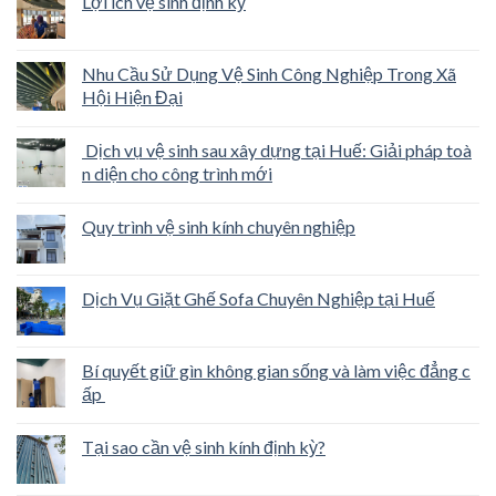
Lợi ích vệ sinh định kỳ
Nhu Cầu Sử Dụng Vệ Sinh Công Nghiệp Trong Xã
Hội Hiện Đại
Dịch vụ vệ sinh sau xây dựng tại Huế: Giải pháp toà
n diện cho công trình mới
Quy trình vệ sinh kính chuyên nghiệp
Dịch Vụ Giặt Ghế Sofa Chuyên Nghiệp tại Huế
Bí quyết giữ gìn không gian sống và làm việc đẳng c
ấp
Tại sao cần vệ sinh kính định kỳ?