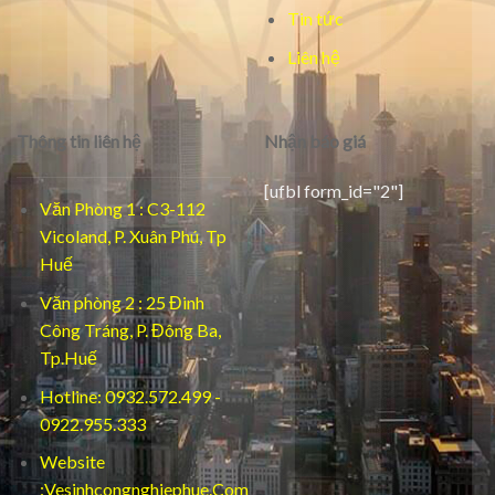
Tin tức
Liên hệ
Thông tin liên hệ
Nhận báo giá
[ufbl form_id="2"]
Văn Phòng 1 : C3-112
Vicoland, P. Xuân Phú, Tp
Huế
Văn phòng 2 : 25 Đinh
Công Tráng, P. Đông Ba,
Tp.Huế
Hotline: 0932.572.499 -
0922.955.333
Website
:Vesinhcongnghiephue.Com