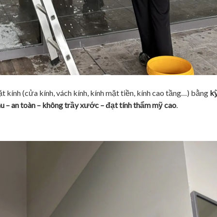
t kính (cửa kính, vách kính, kính mặt tiền, kính cao tầng…) bằng
kỹ
u – an toàn – không trầy xước – đạt tính thẩm mỹ cao
.