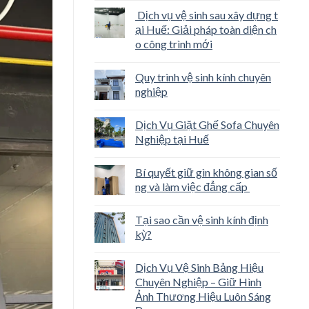
Dịch vụ vệ sinh sau xây dựng t
ại Huế: Giải pháp toàn diện ch
o công trình mới
Quy trình vệ sinh kính chuyên
nghiệp
Dịch Vụ Giặt Ghế Sofa Chuyên
Nghiệp tại Huế
Bí quyết giữ gìn không gian số
ng và làm việc đẳng cấp
Tại sao cần vệ sinh kính định
kỳ?
Dịch Vụ Vệ Sinh Bảng Hiệu
Chuyên Nghiệp – Giữ Hình
Ảnh Thương Hiệu Luôn Sáng