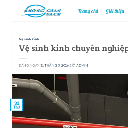
Skip
Trang chủ
Giới thiệu
to
content
Vệ sinh kính
Vệ sinh kính chuyên nghiệp 
ĐĂNG NGÀY
31 THÁNG 3, 2026
BỞI
ADMIN
31
Th3