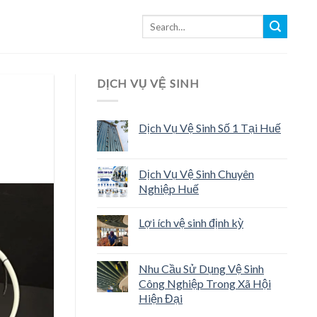
DỊCH VỤ VỆ SINH
Dịch Vụ Vệ Sinh Số 1 Tại Huế
Dịch Vụ Vệ Sinh Chuyên
Nghiệp Huế
Lợi ích vệ sinh định kỳ
Nhu Cầu Sử Dụng Vệ Sinh
Công Nghiệp Trong Xã Hội
Hiện Đại