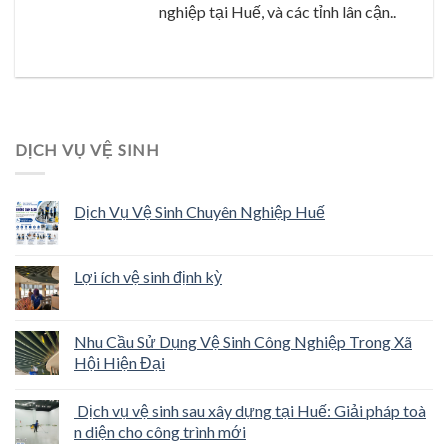
nghiệp tại Huế, và các tỉnh lân cận..
DỊCH VỤ VỆ SINH
Dịch Vụ Vệ Sinh Chuyên Nghiệp Huế
Lợi ích vệ sinh định kỳ
Nhu Cầu Sử Dụng Vệ Sinh Công Nghiệp Trong Xã
Hội Hiện Đại
Dịch vụ vệ sinh sau xây dựng tại Huế: Giải pháp toà
n diện cho công trình mới