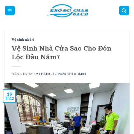
Skip
to
content
Vệ sinh nhà ở
Vệ Sinh Nhà Cửa Sao Cho Đón
Lộc Đầu Năm?
ĐĂNG NGÀY
19 THÁNG 12, 2024
BỞI
ADMIN
19
Th12