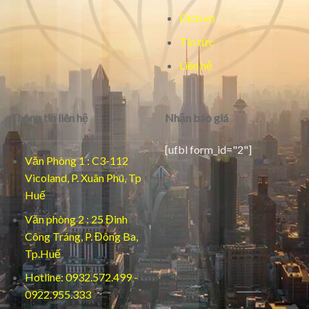
Dịch vụ
Tin tức
Liên hệ
Thông tin liên hệ
Nhận báo giá
[ufbl form_id="2"]
Văn Phòng 1 : C3-112
Vicoland, P. Xuân Phú, Tp
Huế
Văn phòng 2 : 25 Đinh
Công Tráng, P. Đông Ba,
Tp.Huế
Hotline: 0932.572.499 -
0922.955.333