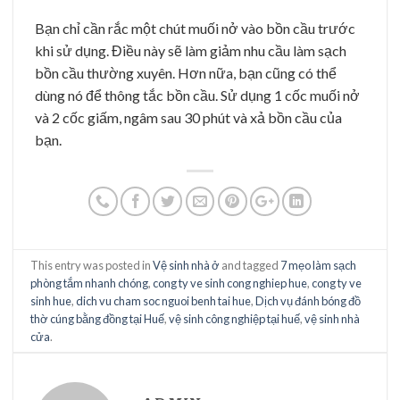
Bạn chỉ cần rắc một chút muối nở vào bồn cầu trước
khi sử dụng. Điều này sẽ làm giảm nhu cầu làm sạch
bồn cầu thường xuyên. Hơn nữa, bạn cũng có thể
dùng nó để thông tắc bồn cầu. Sử dụng 1 cốc muối nở
và 2 cốc giấm, ngâm sau 30 phút và xả bồn cầu của
bạn.
This entry was posted in
Vệ sinh nhà ở
and tagged
7 mẹo làm sạch
phòng tắm nhanh chóng
,
cong ty ve sinh cong nghiep hue
,
cong ty ve
sinh hue
,
dich vu cham soc nguoi benh tai hue
,
Dịch vụ đánh bóng đồ
thờ cúng bằng đồng tại Huế
,
vệ sinh công nghiệp tại huế
,
vệ sinh nhà
cửa
.