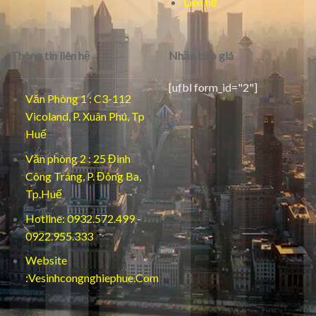
Liên hệ
Thông tin liên hệ
Nhận báo giá
[ufbl form_id="2"]
Văn Phòng 1 : C3-112
Vicoland, P. Xuân Phú, Tp
Huế
Văn phòng 2 : 25 Đinh
Công Tráng, P. Đông Ba,
Tp.Huế
Hotline: 0932.572.499 -
0922.955.333
Website
:Vesinhcongnghiephue.Com