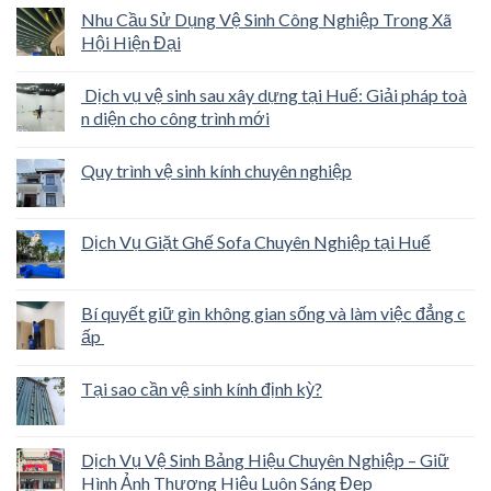
Nhu Cầu Sử Dụng Vệ Sinh Công Nghiệp Trong Xã
Hội Hiện Đại
Dịch vụ vệ sinh sau xây dựng tại Huế: Giải pháp toà
n diện cho công trình mới
Quy trình vệ sinh kính chuyên nghiệp
Dịch Vụ Giặt Ghế Sofa Chuyên Nghiệp tại Huế
Bí quyết giữ gìn không gian sống và làm việc đẳng c
ấp
Tại sao cần vệ sinh kính định kỳ?
Dịch Vụ Vệ Sinh Bảng Hiệu Chuyên Nghiệp – Giữ
Hình Ảnh Thương Hiệu Luôn Sáng Đẹp