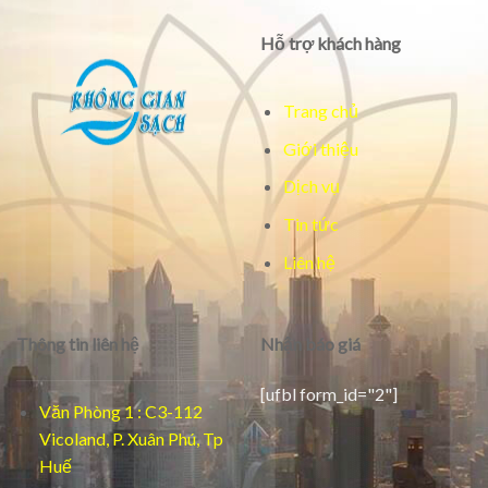
Hỗ trợ khách hàng
Trang chủ
Giới thiệu
Dịch vụ
Tin tức
Liên hệ
Thông tin liên hệ
Nhận báo giá
[ufbl form_id="2"]
Văn Phòng 1 : C3-112
Vicoland, P. Xuân Phú, Tp
Huế