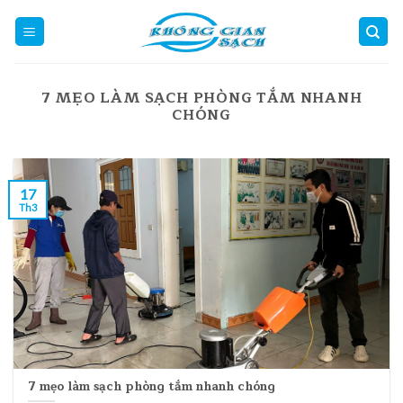
Skip
to
content
7 MẸO LÀM SẠCH PHÒNG TẮM NHANH
CHÓNG
17
Th3
7 mẹo làm sạch phòng tắm nhanh chóng