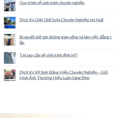
Quy trình vệ sinh kính chuyên nghiệp
Dịch Vụ Giặt Ghế Sofa Chuyên Nghiệp tại Huế
Bí quyết giữ gìn không gian sống và làm việc đẳng c
ấp
Tại sao cần vệ sinh kính định kỳ?
Dịch Vụ Vệ Sinh Bảng Hiệu Chuyên Nghiệp – Giữ
Hình Ảnh Thương Hiệu Luôn Sáng Đẹp