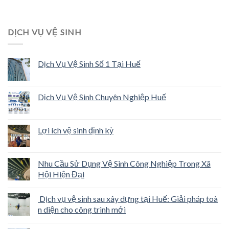
DỊCH VỤ VỆ SINH
Dịch Vụ Vệ Sinh Số 1 Tại Huế
Dịch Vụ Vệ Sinh Chuyên Nghiệp Huế
Lợi ích vệ sinh định kỳ
Nhu Cầu Sử Dụng Vệ Sinh Công Nghiệp Trong Xã
Hội Hiện Đại
Dịch vụ vệ sinh sau xây dựng tại Huế: Giải pháp toà
n diện cho công trình mới