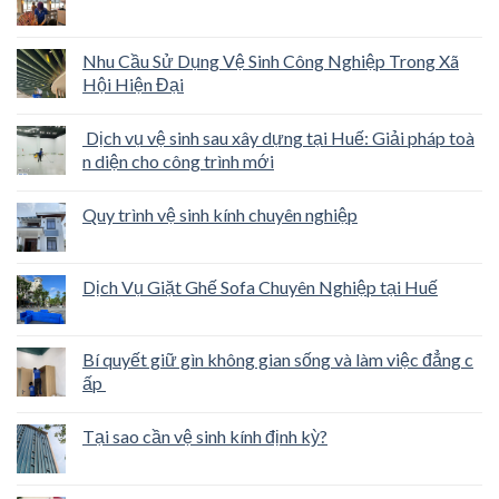
Nhu Cầu Sử Dụng Vệ Sinh Công Nghiệp Trong Xã
Hội Hiện Đại
Dịch vụ vệ sinh sau xây dựng tại Huế: Giải pháp toà
n diện cho công trình mới
Quy trình vệ sinh kính chuyên nghiệp
Dịch Vụ Giặt Ghế Sofa Chuyên Nghiệp tại Huế
Bí quyết giữ gìn không gian sống và làm việc đẳng c
ấp
Tại sao cần vệ sinh kính định kỳ?