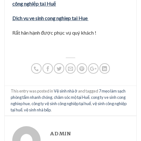
công nghiệp tại Huế
Dich vu ve sinh cong nghiep tai Hue
Rất hân hạnh được phục vụ quý khách !
This entry was posted in
Vệ sinh nhà ở
and tagged
7 mẹo làm sạch
phòng tắm nhanh chóng
,
chăm sóc mộ tại Huế
,
cong ty ve sinh cong
nghiep hue
,
công ty vệ sinh công nghiệp tại huế
,
vệ sinh công nghiệp
tại huế
,
vệ sinh nhà bếp
.
ADMIN