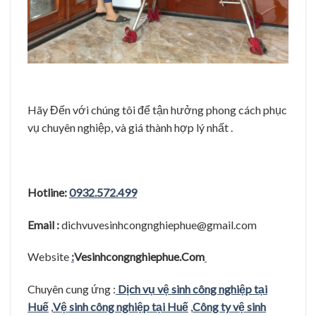
Hãy Đến với chúng tôi để tận hưởng phong cách phục
vụ chuyên nghiệp, và giá thành hợp lý nhất .
Hotline:
0932.572.499
Email :
dichvuvesinhcongnghiephue@gmail.com
Website
:
Vesinhcongnghiephue.Com
Chuyên cung ứng :
Dịch vụ vệ sinh công nghiệp tại
Huế
,
Vệ sinh công nghiệp tại Huế
,
Công ty vệ sinh