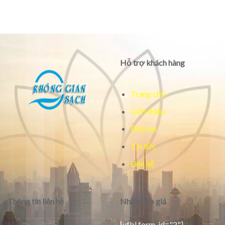
Hỗ trợ khách hàng
Trang chủ
Giới thiệu
Dịch vụ
Tin tức
Liên hệ
Thông tin liên hệ
Nhận báo giá
[ufbl form_id="2"]