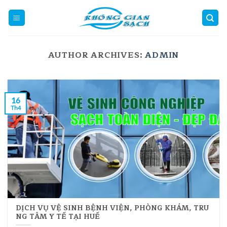
Skip
to
content
AUTHOR ARCHIVES:
ADMIN
16
Th4
DỊCH VỤ VỆ SINH BỆNH VIỆN, PHÒNG KHÁM, TRU
NG TÂM Y TẾ TẠI HUẾ