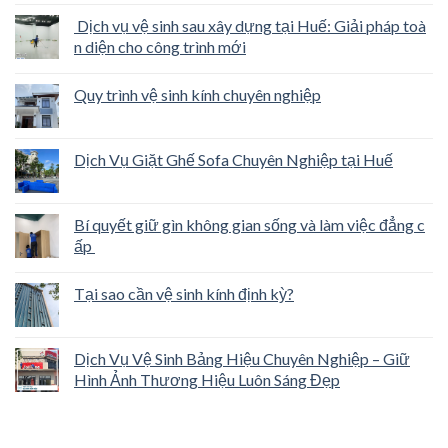
Dịch vụ vệ sinh sau xây dựng tại Huế: Giải pháp toà
n diện cho công trình mới
Quy trình vệ sinh kính chuyên nghiệp
Dịch Vụ Giặt Ghế Sofa Chuyên Nghiệp tại Huế
Bí quyết giữ gìn không gian sống và làm việc đẳng c
ấp
Tại sao cần vệ sinh kính định kỳ?
Dịch Vụ Vệ Sinh Bảng Hiệu Chuyên Nghiệp – Giữ
Hình Ảnh Thương Hiệu Luôn Sáng Đẹp