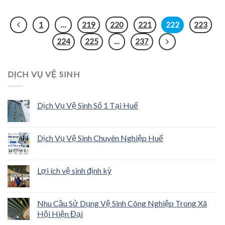
1
…
219
220
221
222
223
224
225
…
237
DỊCH VỤ VỆ SINH
Dịch Vụ Vệ Sinh Số 1 Tại Huế
Dịch Vụ Vệ Sinh Chuyên Nghiệp Huế
Lợi ích vệ sinh định kỳ
Nhu Cầu Sử Dụng Vệ Sinh Công Nghiệp Trong Xã
Hội Hiện Đại