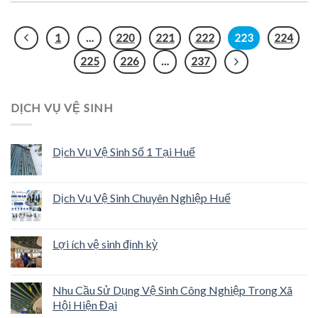
1
…
220
221
222
223
224
225
226
…
237
DỊCH VỤ VỆ SINH
Dịch Vụ Vệ Sinh Số 1 Tại Huế
Dịch Vụ Vệ Sinh Chuyên Nghiệp Huế
Lợi ích vệ sinh định kỳ
Nhu Cầu Sử Dụng Vệ Sinh Công Nghiệp Trong Xã
Hội Hiện Đại