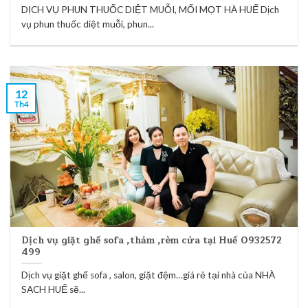
DỊCH VỤ PHUN THUỐC DIỆT MUỖI, MỐI MỌT HÀ HUẾ Dịch
vụ phun thuốc diệt muỗi, phun...
12
Th4
Dịch vụ giặt ghế sofa ,thảm ,rèm cửa tại Huế 0932572
499
Dịch vụ giặt ghế sofa , salon, giặt đệm…giá rẻ tại nhà của NHÀ
SẠCH HUẾ sẽ...