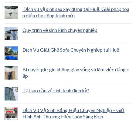
Dịch vụ vệ sinh sau xây dựng tại Huế: Giải pháp toà
n diện cho công trình mới
Quy trình vệ sinh kính chuyên nghiệp
Dịch Vụ Giặt Ghế Sofa Chuyên Nghiệp tại Huế
Bí quyết giữ gìn không gian sống và làm việc đẳng c
ấp
Tại sao cần vệ sinh kính định kỳ?
Dịch Vụ Vệ Sinh Bảng Hiệu Chuyên Nghiệp – Giữ
Hình Ảnh Thương Hiệu Luôn Sáng Đẹp