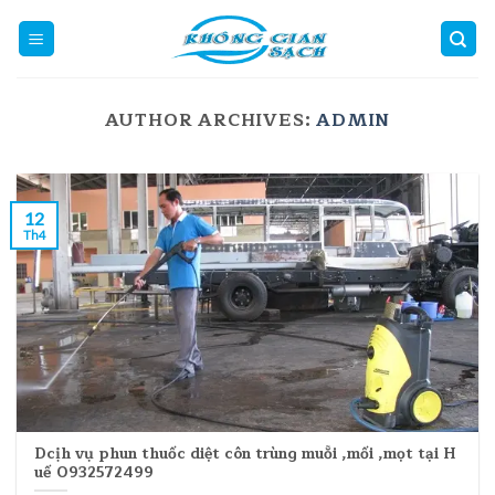
Skip
to
content
AUTHOR ARCHIVES:
ADMIN
12
Th4
Dcịh vụ phun thuốc diệt côn trùng muỗi ,mối ,mọt tại H
uế 0932572499