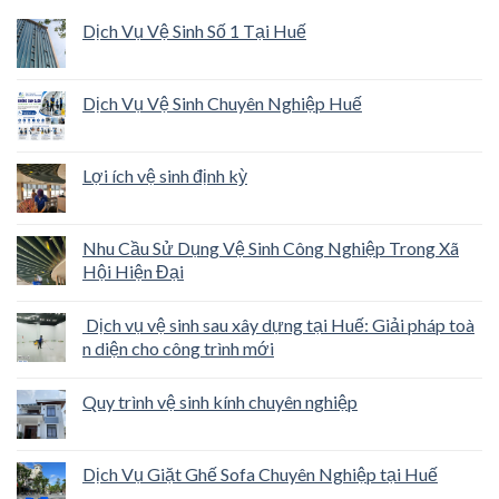
Dịch Vụ Vệ Sinh Số 1 Tại Huế
Dịch Vụ Vệ Sinh Chuyên Nghiệp Huế
Lợi ích vệ sinh định kỳ
Nhu Cầu Sử Dụng Vệ Sinh Công Nghiệp Trong Xã
Hội Hiện Đại
Dịch vụ vệ sinh sau xây dựng tại Huế: Giải pháp toà
n diện cho công trình mới
Quy trình vệ sinh kính chuyên nghiệp
Dịch Vụ Giặt Ghế Sofa Chuyên Nghiệp tại Huế