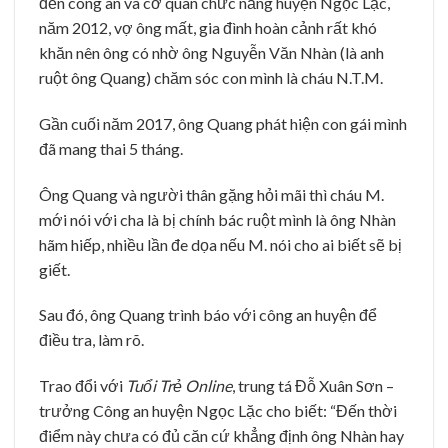
đến công an và cơ quan chức năng huyện Ngọc Lặc,
năm 2012, vợ ông mất, gia đình hoàn cảnh rất khó
khăn nên ông có nhờ ông Nguyễn Văn Nhàn (là anh
ruột ông Quang) chăm sóc con mình là cháu N.T.M.
Gần cuối năm 2017, ông Quang phát hiện con gái mình
đã mang thai 5 tháng.
Ông Quang và người thân gặng hỏi mãi thì cháu M.
mới nói với cha là bị chính bác ruột mình là ông Nhàn
hãm hiếp, nhiều lần đe dọa nếu M. nói cho ai biết sẽ bị
giết.
Sau đó, ông Quang trình báo với công an huyện để
điều tra, làm rõ.
Trao đổi với
Tuổi Trẻ Online
, trung tá Đỗ Xuân Sơn –
trưởng Công an huyện Ngọc Lặc cho biết: “Đến thời
điểm này chưa có đủ căn cứ khẳng định ông Nhàn hay