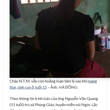
Cháu N.T.M. vẫn còn hoảng loạn tâm lý sau khi
mang
thai, sinh con ở tuổi 15
– Ảnh: HÀ ĐỒNG
Theo thông tin trình báo của ông Nguyễn Văn Quang
(51 tuổi) trú xã Phùng Giáo, huyện miền núi Ngọc Lặc