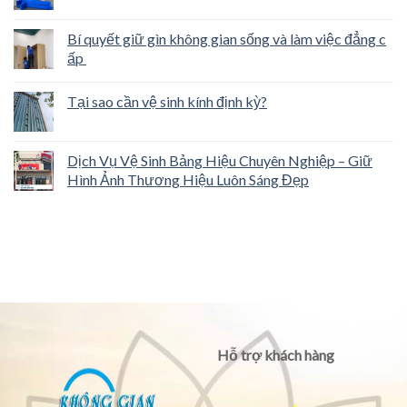
Bí quyết giữ gìn không gian sống và làm việc đẳng c
ấp
Tại sao cần vệ sinh kính định kỳ?
Dịch Vụ Vệ Sinh Bảng Hiệu Chuyên Nghiệp – Giữ
Hình Ảnh Thương Hiệu Luôn Sáng Đẹp
Hỗ trợ khách hàng