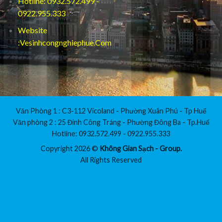
Hotline: 0932.572.499 -
0922.955.333
Website
:Vesinhcongnghiephue.Com
Văn Phòng 1 : C3-112 Vicoland - Phường Xuân Phú - Tp Huế
Văn phòng 2 : 25 Đinh Công Tráng - Phường Đông Ba - Tp.Huế
Hotline: 0932.572.499 - 0922.955.333
Copyright 2026 ©
Không Gian Sạch - Group.
All Rights Reserved