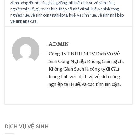
đánh bóng đồ thờ cúng bằng đồng tại Huế
,
dịch vụ vệ sinh công
nghiệp tại huế
,
giup viec hue
,
tháo dỡ nhà cũ tại Huế
,
ve sinh cong
nghiep hue
,
vệ sinh công nghiệp tại huế
,
ve sinh hue
,
vệ sinh nhà bếp
,
vệ sinh nhà cửa
.
ADMIN
Công Ty TNHH MTV Dịch Vụ Vệ
Sinh Công Nghiệp Không Gian Sạch.
Không Gian Sạch là công ty đi đầu
trong lĩnh vực dịch vụ vệ sinh công
nghiệp tại Huế, và các tỉnh lân cận..
DỊCH VỤ VỆ SINH