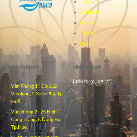
Trang chủ
Giới thiệu
Dịch vụ
Tin tức
Liên hệ
Thông tin liên hệ
Nhận báo giá
[ufbl form_id="2"]
Văn Phòng 1 : C3-112
Vicoland, P. Xuân Phú, Tp
Huế
Văn phòng 2 : 25 Đinh
Công Tráng, P. Đông Ba,
Tp.Huế