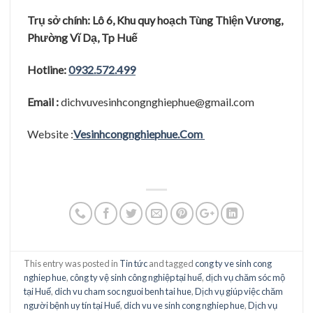
Trụ sở chính: Lô 6, Khu quy hoạch Tùng Thiện Vương,
Phường Vĩ Dạ, Tp Huế
Hotline:
0932.572.499
Email :
dichvuvesinhcongnghiephue@gmail.com
Website :
Vesinhcongnghiephue.Com
This entry was posted in
Tin tức
and tagged
cong ty ve sinh cong
nghiep hue
,
công ty vệ sinh công nghiệp tại huế
,
dịch vụ chăm sóc mộ
tại Huế
,
dich vu cham soc nguoi benh tai hue
,
Dịch vụ giúp việc chăm
người bệnh uy tín tại Huế
,
dich vu ve sinh cong nghiep hue
,
Dịch vụ