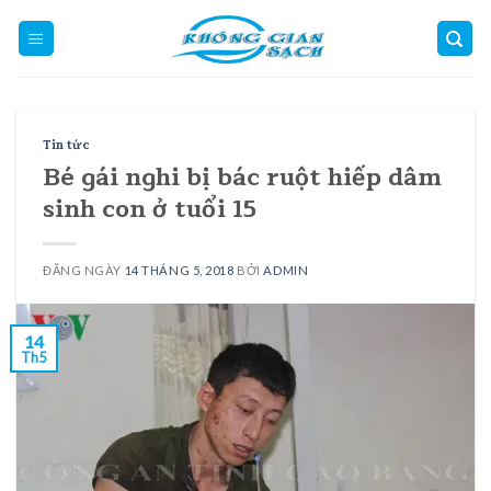
Skip
to
content
Tin tức
Bé gái nghi bị bác ruột hiếp dâm
sinh con ở tuổi 15
ĐĂNG NGÀY
14 THÁNG 5, 2018
BỞI
ADMIN
14
Th5