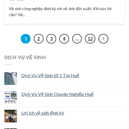
Vệ sinh công nghiệp định kỳ với vệ sinh đột xuất: Khi nào thì
cần? Vệ...
1
2
3
4
…
12
DỊCH VỤ VỆ SINH
Dịch Vụ Vệ Sinh Số 1 Tại Huế
Dịch Vụ Vệ Sinh Chuyên Nghiệp Huế
Lợi ích vệ sinh định kỳ