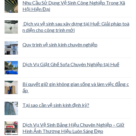
Nhu Cầu Sử Dụng Vệ Sinh Công Nghiệp Trong Xã
Hội Hiện Đại
Dịch vụ vệ sinh sau xây dựng tại Huế: Giải pháp toà
n diện cho công trình mới
Quy trình vệ sinh kính chuyên nghiệp
Dịch Vụ Giặt Ghế Sofa Chuyên Nghiệp tại Huế
Bí quyết giữ gìn không gian sống và làm việc đẳng c
ấp
Tại sao cần vệ sinh kính định kỳ?
Dịch Vụ Vệ Sinh Bảng Hiệu Chuyên Nghiệp – Giữ
Hình Ảnh Thương Hiệu Luôn Sáng Đẹp