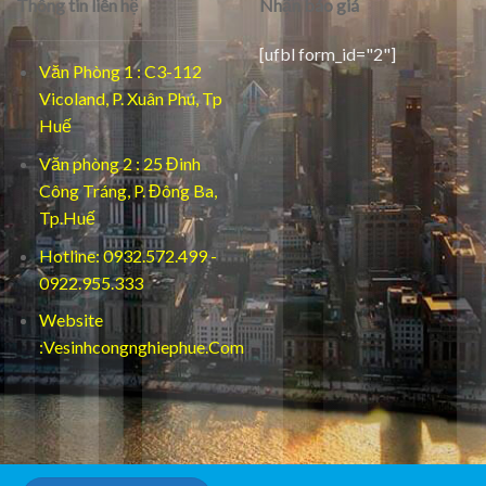
Thông tin liên hệ
Nhận báo giá
[ufbl form_id="2"]
Văn Phòng 1 : C3-112
Vicoland, P. Xuân Phú, Tp
Huế
Văn phòng 2 : 25 Đinh
Công Tráng, P. Đông Ba,
Tp.Huế
Hotline: 0932.572.499 -
0922.955.333
Website
:Vesinhcongnghiephue.Com