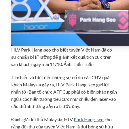
HLV Park Hang-seo cho biết tuyển Việt Nam đã có
sự chuẩn bị kĩ lưỡng để giành kết quả tích cực trên
sân khách ngày mai 11/10. Ảnh: Tiến Tuấn
Tìm hiểu và biết đến những sự cố do các CĐV quá
khích Malaysia gây ra, HLV Park Hang-seo gửi lời
nhắn tới Ban tổ chức AFF Cup phải có biện pháp ngăn
ngừa các hiện tượng tiêu cực như chiếu đèn laser vào
cầu thủ như từng xảy ra trước đây.
Đánh giá đối thủ Malaysia, HLV
Park Hang-seo
cho
rằng đối thủ của tuyển Việt Nam là đội bóng sở hữu