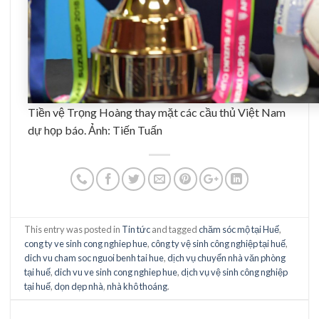
Tiền vệ Trọng Hoàng thay mặt các cầu thủ Việt Nam
dự họp báo. Ảnh: Tiến Tuấn
This entry was posted in
Tin tức
and tagged
chăm sóc mộ tại Huế
,
cong ty ve sinh cong nghiep hue
,
công ty vệ sinh công nghiệp tại huế
,
dich vu cham soc nguoi benh tai hue
,
dịch vụ chuyển nhà văn phòng
tại huế
,
dich vu ve sinh cong nghiep hue
,
dịch vụ vệ sinh công nghiệp
tại huế
,
dọn dẹp nhà
,
nhà khô thoáng
.