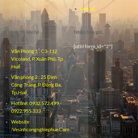
Liên hệ
Thông tin liên hệ
Nhận báo giá
[ufbl form_id="2"]
Văn Phòng 1 : C3-112
Vicoland, P. Xuân Phú, Tp
Huế
Văn phòng 2 : 25 Đinh
Công Tráng, P. Đông Ba,
Tp.Huế
Hotline: 0932.572.499 -
0922.955.333
Website
:Vesinhcongnghiephue.Com