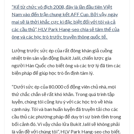
“Kể từ chức vô địch 2008, đây là lần đầu tiên Việt
Nam vào đến trận chung kết AFF Cup. Bởi vậy, ngày
mai sẽ là thời khắc cực kì đặc biệt đối với tôi và cả
các cầu thủ”, HLV Park Hang-seo chia sẻ tâm thế của
ông và các học trò trước truyền thông quốc tế.
Lường trước sức ép của rất đông khán giả cuồng
nhiệt trên sân vận động Bukit Jalil, chiến lược gia
người Hàn Quốc cho biết ông và các trợ lý đã tìm các
biện pháp để giúp học trò ổn định tâm lý.
“Dưới sức ép của 80.000 cổ động viên chủ nhà, mọi
thứ chắc chắn sẽ rất khó khăn. Trong quá trình tập
luyện, chúng tôi cũng lưu ý với các học trò về khía
cạnh này. Tôi và ban huấn luyện đã truyền tải cho các
cầu thủ các phương pháp để duy trì sự bình tĩnh trong
bối cảnh đó. Vì vậy chảo lửa Bukit Jalil sẽ không phải
là vấn đề với chúng tôi”, HLV Park Hang-seo cho biết.