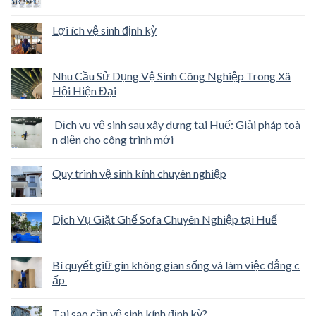
Lợi ích vệ sinh định kỳ
Nhu Cầu Sử Dụng Vệ Sinh Công Nghiệp Trong Xã
Hội Hiện Đại
Dịch vụ vệ sinh sau xây dựng tại Huế: Giải pháp toà
n diện cho công trình mới
Quy trình vệ sinh kính chuyên nghiệp
Dịch Vụ Giặt Ghế Sofa Chuyên Nghiệp tại Huế
Bí quyết giữ gìn không gian sống và làm việc đẳng c
ấp
Tại sao cần vệ sinh kính định kỳ?