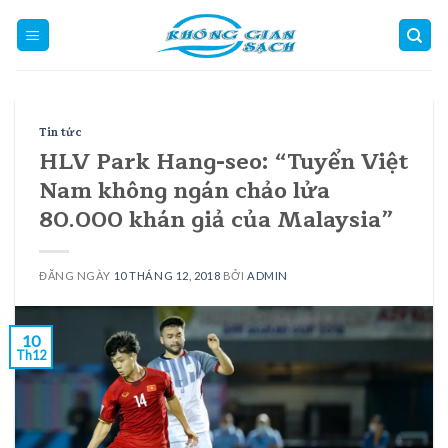
Skip
to
content
Tin tức
HLV Park Hang-seo: “Tuyển Việt
Nam không ngán chảo lửa
80.000 khán giả của Malaysia”
ĐĂNG NGÀY
10 THÁNG 12, 2018
BỞI
ADMIN
10
Th12