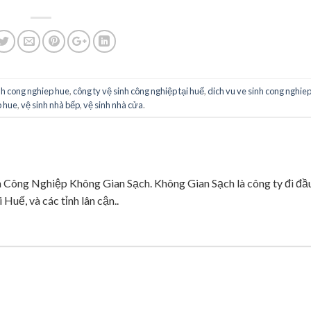
nh cong nghiep hue
,
công ty vệ sinh công nghiệp tại huế
,
dich vu ve sinh cong nghie
p hue
,
vệ sinh nhà bếp
,
vệ sinh nhà cửa
.
ng Nghiệp Không Gian Sạch. Không Gian Sạch là công ty đi đầ
 Huế, và các tỉnh lân cận..