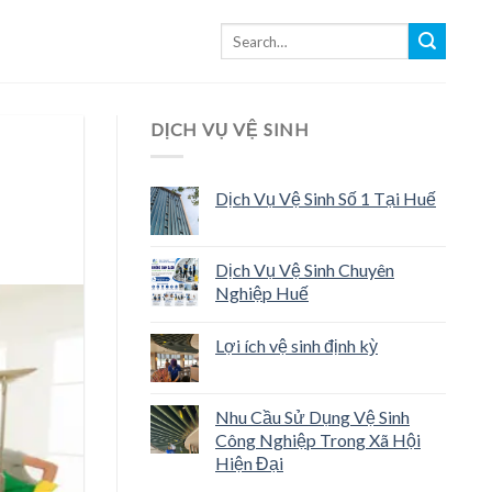
DỊCH VỤ VỆ SINH
Dịch Vụ Vệ Sinh Số 1 Tại Huế
Dịch Vụ Vệ Sinh Chuyên
Nghiệp Huế
Lợi ích vệ sinh định kỳ
Nhu Cầu Sử Dụng Vệ Sinh
Công Nghiệp Trong Xã Hội
Hiện Đại