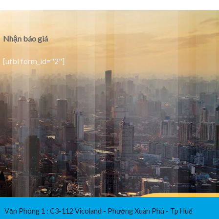
Nhận báo giá
[ufbl form_id="2"]
Văn Phòng 1 : C3-112 Vicoland - Phường Xuân Phú - Tp Huế