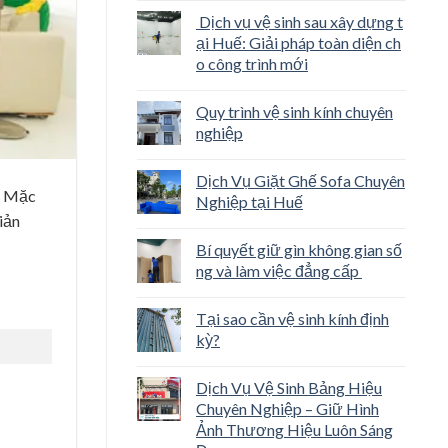
Dịch vụ vệ sinh sau xây dựng t
ại Huế: Giải pháp toàn diện ch
o công trình mới
Quy trình vệ sinh kính chuyên
nghiệp
Dịch Vụ Giặt Ghế Sofa Chuyên
. Mặc
Nghiệp tại Huế
iản
Bí quyết giữ gìn không gian số
ng và làm việc đẳng cấp
Tại sao cần vệ sinh kính định
kỳ?
Dịch Vụ Vệ Sinh Bảng Hiệu
Chuyên Nghiệp – Giữ Hình
Ảnh Thương Hiệu Luôn Sáng