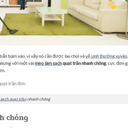
 bẩn bám vào, vì vậy nó cần được lau chùi và
vệ sinh thường xuyên
 nhưng với một vài
mẹo làm sạch
quạt trần
nhanh chóng
, cực đơn g
ơn.
sạch quạt trần
nhanh chóng
h chóng