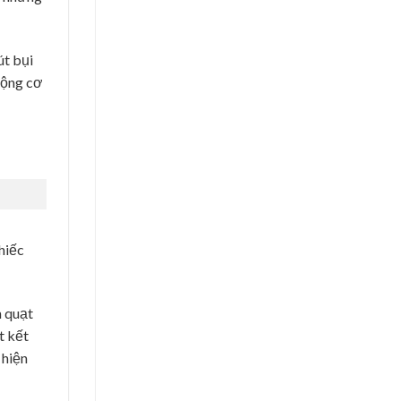
t bụi
động cơ
hiếc
h quạt
t kết
 hiện