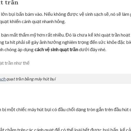
t trần
g lớn bụi bẩn bám vào. Nếu không được vệ sinh sạch sẽ, nó sẽ làm
 quạt khiến cánh quạt nhanh hỏng.
 bạn mất thẩm mỹ hơn rất nhiều. Đó là chưa kể khi quạt trần hoạt
húng ta hít phải sẽ gây ảnh hưởng nghiêm trọng đến sức khỏe đặc bi
anh chóng áp dụng
cách vệ sinh quạt trần
dưới đây nhé.
ạch
quạt trần bằng máy hút bụi
 bị một chiếc máy hút bụi có đầu chổi dạng tròn gắn trên đầu hút
ật chậm trên các cánh quạt để có thể loại hết được bụi bẩn, kể c