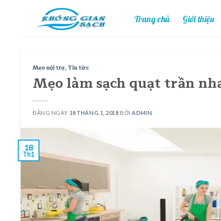
Skip
Trang chủ
Giới thiệu
to
content
Mẹo nội trợ
,
Tin tức
Mẹo làm sạch quạt trần nh
ĐĂNG NGÀY
18 THÁNG 1, 2018
BỞI
ADMIN
18
Th1