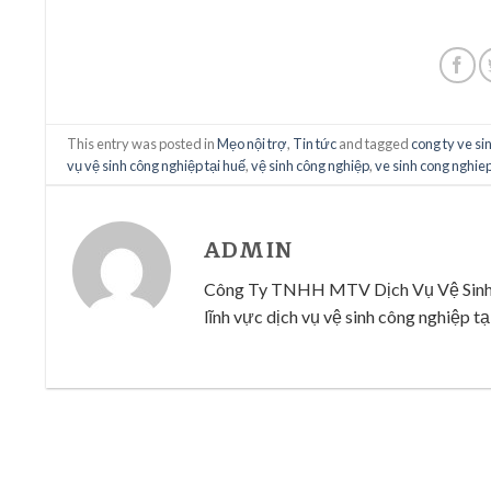
This entry was posted in
Mẹo nội trợ
,
Tin tức
and tagged
cong ty ve si
vụ vệ sinh công nghiệp tại huế
,
vệ sinh công nghiệp
,
ve sinh cong nghie
ADMIN
Công Ty TNHH MTV Dịch Vụ Vệ Sinh Cô
lĩnh vực dịch vụ vệ sinh công nghiệp tại