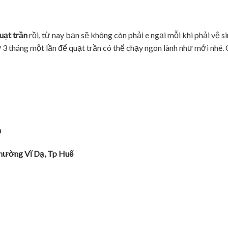
uạt trần
rồi, từ nay bạn sẽ không còn phải e ngại mỗi khi phải vệ s
kỳ 3 tháng một lần để quạt trần có thể chạy ngon lành như mới nhé.
h
Phươ
̀ng Vĩ
Dạ
, Tp Huê