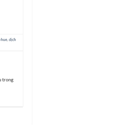
p hue
,
dịch
u trong