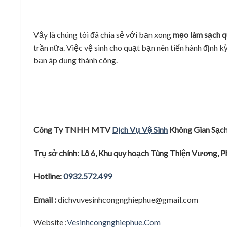
Vậy là chúng tôi đã chia sẻ với bạn xong
mẹo làm sạch q
trần nữa. Việc vệ sinh cho quạt bạn nên tiến hành định 
bạn áp dụng thành công.
Công Ty TNHH MTV
Dịch Vụ Vệ Sinh
Không Gian Sạ
c
Trụ
sở
chính: Lô 6, Khu quy hoạ
ch Tùng Thiệ
n Vươ
ng, 
Hotline:
0932.572.499
Email :
dichvuvesinhcongnghiephue@gmail.com
Website :
Vesinhcongnghiephue.Com