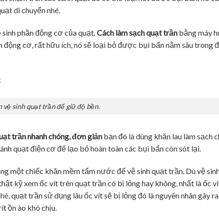
uạt di chuyển nhé.
ệ sinh phần động cơ của quạt.
Cách làm sạch quạt trần
bằng máy hú
n động cơ, rất hữu ích, nó sẽ loại bỏ được bụi bẩn nằm sâu trong 
vệ sinh quạt trần để giữ độ bền.
uạt trần nhanh chóng, đơn giản
bạn đó là dùng khăn lau làm sạch c
cánh quạt điện cơ để lạo bỏ hoàn toàn các bụi bẩn còn sót lại.
ụng một chiếc khăn mềm tẩm nước để vệ sinh quạt trần. Dù vệ sin
hật kỹ xem ốc vít trên quạt trần có bị lỏng hay không, nhất là ốc ví
nhé, quạt trần sử dụng lâu ốc vít sẽ bị lỏng đó là nguyên nhân gây ra
ít ồn ào khó chịu.