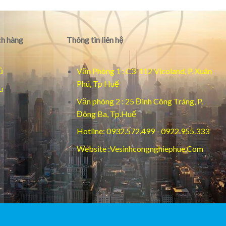
h hàng
Thông tin liên hệ
ủ
Văn Phòng 1 : C3-112 Vicoland, P. Xuân
Phú, Tp Huế
u
Văn phòng 2 : 25 Đinh Công Tráng, P.
Đông Ba, Tp.Huế
Hotline: 0932.572.499 - 0922.955.333
Website :Vesinhcongnghiephue.Com