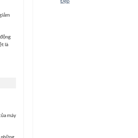
Đẹp
 giảm
 động
ệt là
 của máy
ả những