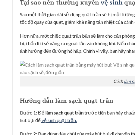
Tại sao nên thường xuyên
vệ sinh
quạ
Sau một thời gian dài sử dụng quạt trần sẽ bị một lượn
tốc độ quay của quạt, giảm khả năng tản nhiệt của cánh
Hơn nữa, một chiếc quạt trần bẩn sẽ làm cho căn phòng
bụi bẩn li ti sẽ văng ra ngoài, lẫn vào không khí. Nếu c
ảnh hưởng đến đường hô hấp. Chính vì vậy, bạn hãy nh
Cách
làm s
Hướng dẫn làm sạch quạt trần
Bước 1: Để
làm sạch quạt trần
trước tiên bạn hãy chuẩn
hút bụi để
vệ sinh quạt trần.
Bước 2: Bạn dùng đầu chổi của máy hút bụi di chuyển th