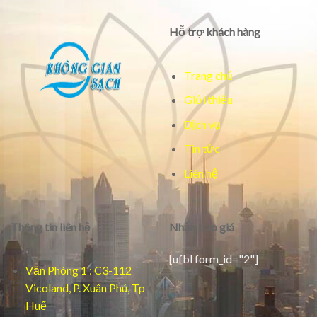
Hỗ trợ khách hàng
Trang chủ
Giới thiệu
Dịch vụ
Tin tức
Liên hệ
Thông tin liên hệ
Nhận báo giá
[ufbl form_id="2"]
Văn Phòng 1 : C3-112
Vicoland, P. Xuân Phú, Tp
Huế