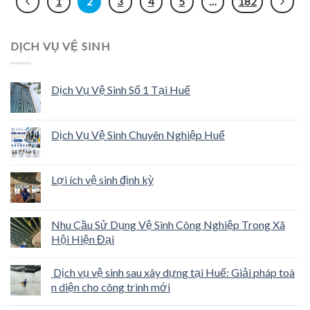
1
2
3
4
5
…
182
DỊCH VỤ VỆ SINH
Dịch Vụ Vệ Sinh Số 1 Tại Huế
Dịch Vụ Vệ Sinh Chuyên Nghiệp Huế
Lợi ích vệ sinh định kỳ
Nhu Cầu Sử Dụng Vệ Sinh Công Nghiệp Trong Xã
Hội Hiện Đại
Dịch vụ vệ sinh sau xây dựng tại Huế: Giải pháp toà
n diện cho công trình mới