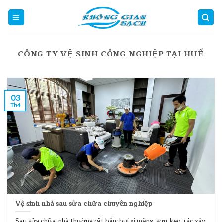
Skip
to
content
CÔNG TY VỆ SINH CÔNG NGHIỆP TẠI HUẾ
03
Th4
Vệ sinh nhà sau sửa chữa chuyên nghiệp
Sau sửa chữa, nhà thường rất bẩn: bụi xi măng, sơn, keo, rác xây