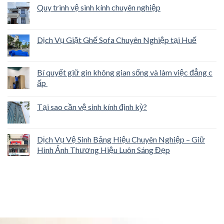
Quy trình vệ sinh kính chuyên nghiệp
Dịch Vụ Giặt Ghế Sofa Chuyên Nghiệp tại Huế
Bí quyết giữ gìn không gian sống và làm việc đẳng c
ấp
Tại sao cần vệ sinh kính định kỳ?
Dịch Vụ Vệ Sinh Bảng Hiệu Chuyên Nghiệp – Giữ
Hình Ảnh Thương Hiệu Luôn Sáng Đẹp