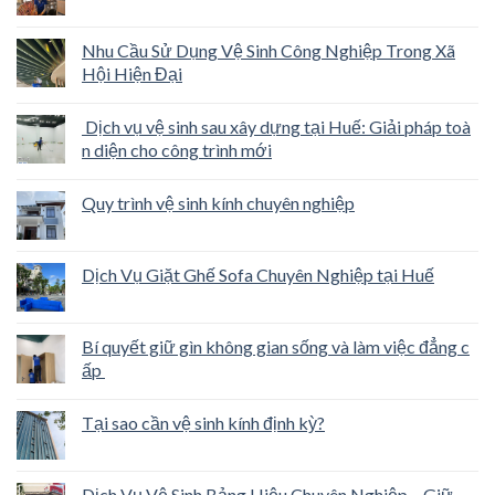
Nhu Cầu Sử Dụng Vệ Sinh Công Nghiệp Trong Xã
Hội Hiện Đại
Dịch vụ vệ sinh sau xây dựng tại Huế: Giải pháp toà
n diện cho công trình mới
Quy trình vệ sinh kính chuyên nghiệp
Dịch Vụ Giặt Ghế Sofa Chuyên Nghiệp tại Huế
Bí quyết giữ gìn không gian sống và làm việc đẳng c
ấp
Tại sao cần vệ sinh kính định kỳ?
Dịch Vụ Vệ Sinh Bảng Hiệu Chuyên Nghiệp – Giữ