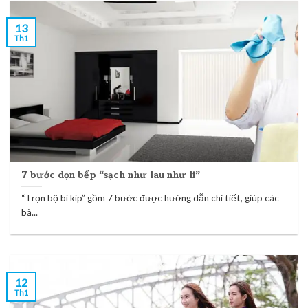
13
Th1
7 bước dọn bếp “sạch như lau như li”
“Trọn bộ bí kíp” gồm 7 bước được hướng dẫn chi tiết, giúp các
bà...
12
Th1