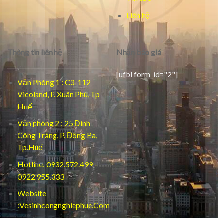
Liên hệ
Thông tin liên hệ
Nhận báo giá
[ufbl form_id="2"]
Văn Phòng 1 : C3-112
Vicoland, P. Xuân Phú, Tp
Huế
Văn phòng 2 : 25 Đinh
Công Tráng, P. Đông Ba,
Tp.Huế
Hotline: 0932.572.499 -
0922.955.333
Website
:Vesinhcongnghiephue.Com