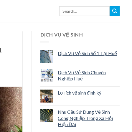
DỊCH VỤ VỆ SINH
u
Dịch Vụ Vệ Sinh Số 1 Tại Huế
Dịch Vụ Vệ Sinh Chuyên
Nghiệp Huế
Lợi ích vệ sinh định kỳ
Nhu Cầu Sử Dụng Vệ Sinh
Công Nghiệp Trong Xã Hội
Hiện Đại