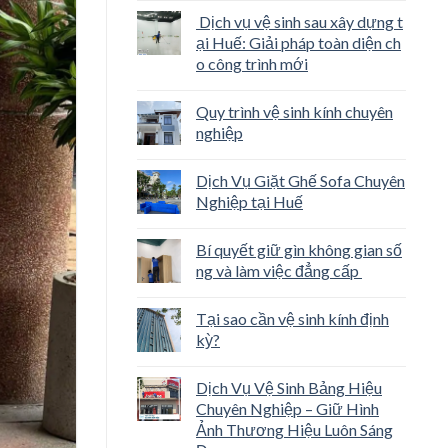
Dịch vụ vệ sinh sau xây dựng t
ại Huế: Giải pháp toàn diện ch
o công trình mới
Quy trình vệ sinh kính chuyên
nghiệp
Dịch Vụ Giặt Ghế Sofa Chuyên
Nghiệp tại Huế
Bí quyết giữ gìn không gian số
ng và làm việc đẳng cấp
Tại sao cần vệ sinh kính định
kỳ?
Dịch Vụ Vệ Sinh Bảng Hiệu
Chuyên Nghiệp – Giữ Hình
Ảnh Thương Hiệu Luôn Sáng