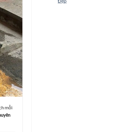
Đẹp
ch mỗi
huyên