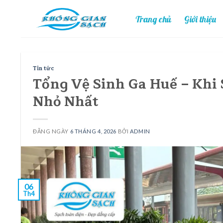
Skip
Trang chủ
Giới thiệu
to
content
Tin tức
Tổng Vệ Sinh Ga Huế – Khi
Nhỏ Nhất
ĐĂNG NGÀY
6 THÁNG 4, 2026
BỞI
ADMIN
06
Th4