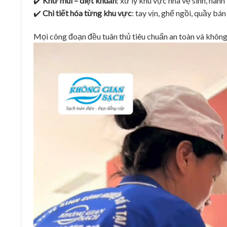
✔️
Khử mùi – diệt khuẩn
: xử lý khu vực nhà vệ sinh, hàn
✔️
Chi tiết hóa từng khu vực
: tay vịn, ghế ngồi, quầy bán
Mọi công đoạn đều tuân thủ tiêu chuẩn an toàn và khôn