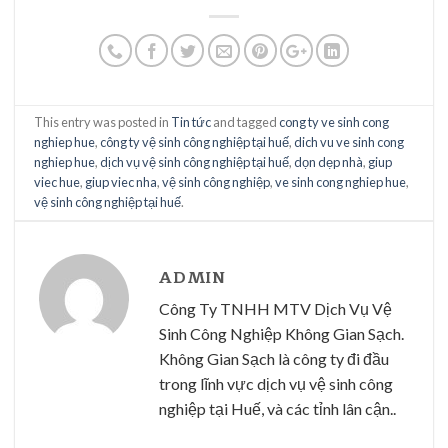
This entry was posted in
Tin tức
and tagged
cong ty ve sinh cong
nghiep hue
,
công ty vệ sinh công nghiệp tại huế
,
dich vu ve sinh cong
nghiep hue
,
dịch vụ vệ sinh công nghiệp tại huế
,
dọn dẹp nhà
,
giup
viec hue
,
giup viec nha
,
vệ sinh công nghiệp
,
ve sinh cong nghiep hue
,
vệ sinh công nghiệp tại huế
.
ADMIN
Công Ty TNHH MTV Dịch Vụ Vệ
Sinh Công Nghiệp Không Gian Sạch.
Không Gian Sạch là công ty đi đầu
trong lĩnh vực dịch vụ vệ sinh công
nghiệp tại Huế, và các tỉnh lân cận..