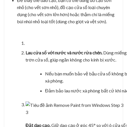
Để thay thế dao cạo, bạn có thể dùng đồ cạo sơn
nhỏ (cho vết sơn nhỏ), đồ cạo cửa sổ loại chuyên
dụng (cho vết sơn lớn hơn) hoặc thậm chí là miếng
bùi nhùi nhỏ loại tốt (dùng cho giọt và vệt sơn).
Lau cửa sổ với nước và nước rửa chén.
Dùng miếng 
trơn cửa sổ, giúp ngăn không cho kính bị xước.
Nếu bạn muốn bảo vệ bậu cửa sổ không bị 
xà phòng.
Đảm bảo lau nước xà phòng bất cứ khi nào
3
Đặt dao cạo.
Giữ dao cạo ở góc 45° so với ô cửa sổ (