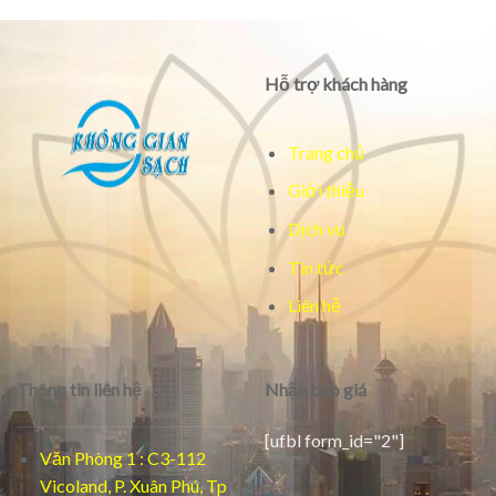
Hỗ trợ khách hàng
Trang chủ
Giới thiệu
Dịch vụ
Tin tức
Liên hệ
Thông tin liên hệ
Nhận báo giá
[ufbl form_id="2"]
Văn Phòng 1 : C3-112
Vicoland, P. Xuân Phú, Tp