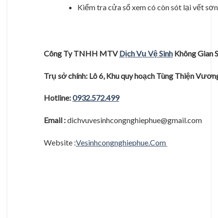
Kiểm tra cửa sổ xem có còn sót lại vết sơn 
Công Ty TNHH MTV
Dịch Vụ Vệ Sinh
Không Gian 
Trụ
sở
chính: Lô 6, Khu quy hoạ
ch Tùng Thiệ
n Vươ
n
Hotline:
0932.572.499
Email :
dichvuvesinhcongnghiephue@gmail.com
Website :
Vesinhcongnghiephue.Com