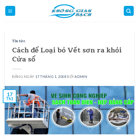
Skip
to
content
Tin tức
Cách để Loại bỏ Vết sơn ra khỏi
Cửa sổ
ĐĂNG NGÀY
17 THÁNG 1, 2018
BỞI
ADMIN
17
Th1