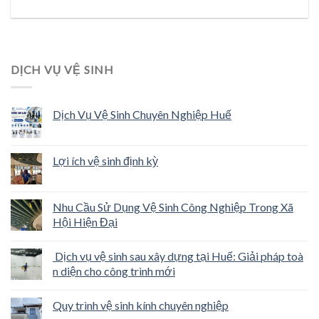
DỊCH VỤ VỆ SINH
Dịch Vụ Vệ Sinh Chuyên Nghiệp Huế
Lợi ích vệ sinh định kỳ
Nhu Cầu Sử Dụng Vệ Sinh Công Nghiệp Trong Xã
Hội Hiện Đại
Dịch vụ vệ sinh sau xây dựng tại Huế: Giải pháp toà
n diện cho công trình mới
Quy trình vệ sinh kính chuyên nghiệp