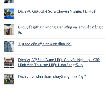
Dịch Vụ Giặt Ghế Sofa Chuyên Nghiệp tại Huế
Bí quyết giữ gìn không gian sống và làm việc đẳng c
ấp
Tại sao cần vệ sinh kính định kỳ?
Dịch Vụ Vệ Sinh Bảng Hiệu Chuyên Nghiệp – Giữ
Hình Ảnh Thương Hiệu Luôn Sáng Đẹp
Dịch vụ vệ sinh thảm chuyên nghiệp là gì?