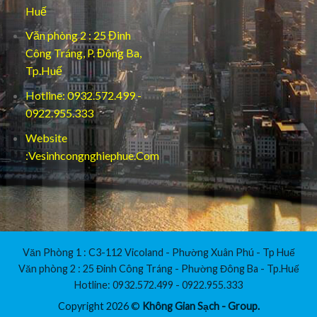
Huế
Văn phòng 2 : 25 Đinh
Công Tráng, P. Đông Ba,
Tp.Huế
Hotline: 0932.572.499 -
0922.955.333
Website
:Vesinhcongnghiephue.Com
Văn Phòng 1 : C3-112 Vicoland - Phường Xuân Phú - Tp Huế
Văn phòng 2 : 25 Đinh Công Tráng - Phường Đông Ba - Tp.Huế
Hotline: 0932.572.499 - 0922.955.333
Copyright 2026 ©
Không Gian Sạch - Group.