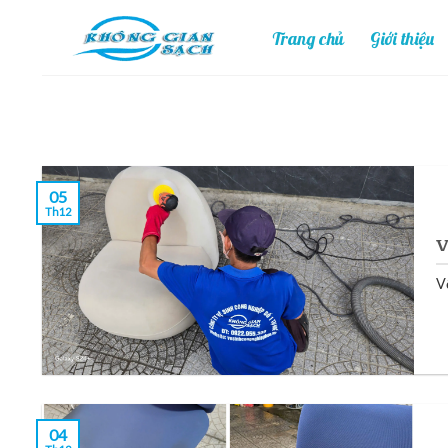
Skip
Trang chủ
Giới thiệu
to
content
05
Th12
V
V
04