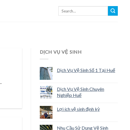
DỊCH VỤ VỆ SINH
Dịch Vụ Vệ Sinh Số 1 Tại Huế
.
Dịch Vụ Vệ Sinh Chuyên
Nghiệp Huế
Lợi ích vệ sinh định kỳ
Nhu Cầu Sử Dụng Vệ Sinh