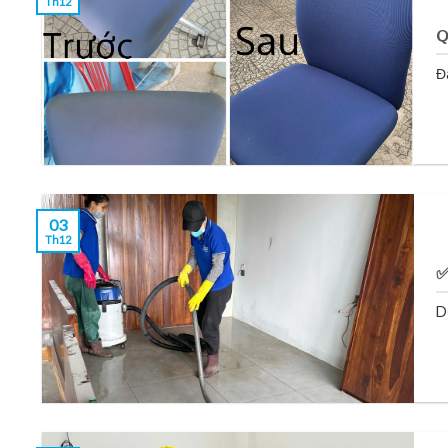
Th12
Q
Đ
03
Th12
✅
D