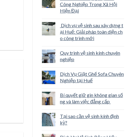
Công Nghiệp Trong Xã Hội
Hiện Đại
Dịch vụ vệ sinh sau xây dựng t
ại Huế: Giải pháp toàn diện ch
o công trình mới
Quy trình vệ sinh kính chuyên
nghiệp
Dịch Vụ Giặt Ghế Sofa Chuyên
Nghiệp tại Huế
Bí quyết giữ gìn không gian số
ng và làm việc đẳng cấp
Tại sao cần vệ sinh kính định
kỳ?