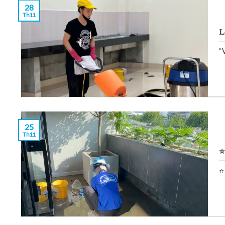
28
Th11
L
“V
25
Th11
⭐
⭐ 