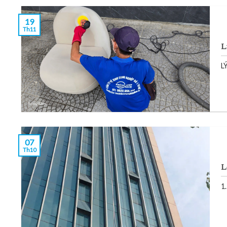
19
Th11
L
L
07
Th10
L
1.