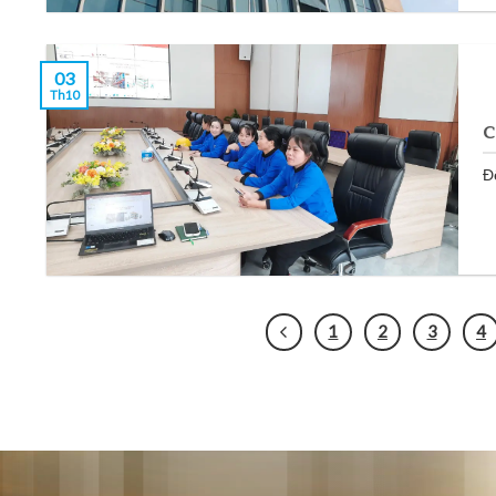
03
Th10
C
Để
1
2
3
4