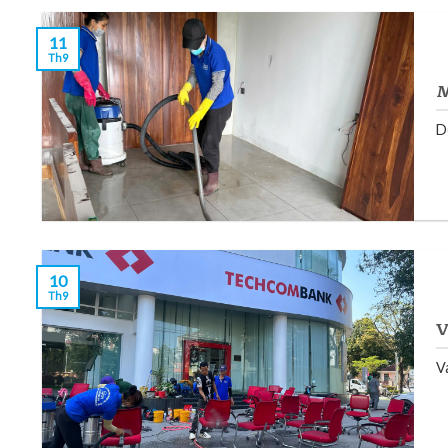
11
Th9
M
D
10
Th9
V
Va