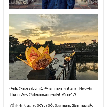
(Ảnh: @massabumi1; @nammon_krittanai; Nguyễn
Thanh Duy; @phuong.anh.violet; @rin.47)
Với kiến trúc lâu đời và độc đáo mang đậm màu sắc