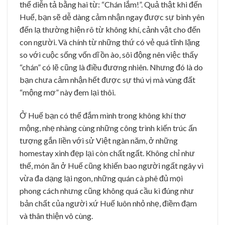
thể diễn tả bằng hai từ: “Chán lắm!”. Quả thật khi đến
Huế, bạn sẽ dễ dàng cảm nhận ngay được sự bình yên
đến lạ thường hiện rõ từ không khí, cảnh vật cho đến
con người. Và chính từ những thứ có vẻ quá tĩnh lặng
so với cuộc sống vốn dĩ ồn ào, sôi động nên việc thấy
“chán” có lẽ cũng là điều đương nhiên. Nhưng đó là do
bạn chưa cảm nhận hết được sự thú vị mà vùng đất
“mộng mơ” này đem lại thôi.
Ở Huế bạn có thể đắm mình trong không khí thơ
mộng, nhẹ nhàng cùng những công trình kiến trúc ấn
tượng gắn liền với sử Việt ngàn năm, ở những
homestay xinh đẹp lại còn chất ngất. Không chỉ như
thế, món ăn ở Huế cũng khiến bao người ngất ngây vì
vừa đa dạng lại ngon, những quán cà phê đủ mọi
phong cách nhưng cũng không quá cầu kì đúng như
bản chất của người xứ Huế luôn nhỏ nhẹ, điềm đạm
và thân thiện vô cùng.