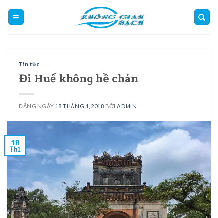
Skip
to
content
Tin tức
Đi Huế không hề chán
ĐĂNG NGÀY
18 THÁNG 1, 2018
BỞI
ADMIN
18
Th1