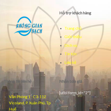
Hỗ trợ khách hàng
Trang chủ
Giới thiệu
Dịch vụ
Tin tức
Liên hệ
Thông tin liên hệ
Nhận báo giá
[ufbl form_id="2"]
Văn Phòng 1 : C3-112
Vicoland, P. Xuân Phú, Tp
Huế