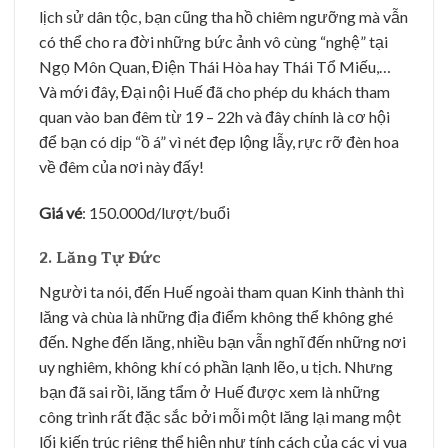
lịch sử dân tộc, bạn cũng tha hồ chiêm ngưỡng mà vẫn
có thể cho ra đời những bức ảnh vô cùng “nghệ” tại
Ngọ Môn Quan, Điện Thái Hòa hay Thái Tổ Miếu,…
Và mới đây, Đại nội Huế đã cho phép du khách tham
quan vào ban đêm từ 19 – 22h và đây chính là cơ hội
để bạn có dịp “ồ á” vì nét đẹp lộng lẫy, rực rỡ đèn hoa
về đêm của nơi này đấy!
Giá vé
: 150.000d/lượt/buổi
2. Lăng Tự Đức
Người ta nói, đến Huế ngoài tham quan Kinh thành thì
lăng và chùa là những địa điểm không thể không ghé
đến. Nghe đến lăng, nhiều bạn vẫn nghĩ đến những nơi
uy nghiêm, không khí có phần lạnh lẽo, u tịch. Nhưng
bạn đã sai rồi, lăng tẩm ở Huế được xem là những
công trình rất đặc sắc bởi mỗi một lăng lại mang một
lối kiến trúc riêng thể hiện như tính cách của các vị vua