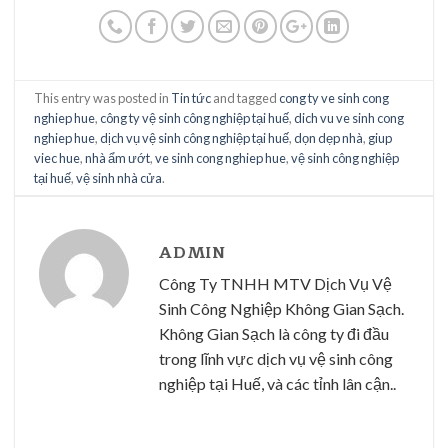
This entry was posted in
Tin tức
and tagged
cong ty ve sinh cong
nghiep hue
,
công ty vệ sinh công nghiệp tại huế
,
dich vu ve sinh cong
nghiep hue
,
dịch vụ vệ sinh công nghiệp tại huế
,
dọn dẹp nhà
,
giup
viec hue
,
nhà ẩm ướt
,
ve sinh cong nghiep hue
,
vệ sinh công nghiệp
tại huế
,
vệ sinh nhà cửa
.
ADMIN
Công Ty TNHH MTV Dịch Vụ Vệ
Sinh Công Nghiệp Không Gian Sạch.
Không Gian Sạch là công ty đi đầu
trong lĩnh vực dịch vụ vệ sinh công
nghiệp tại Huế, và các tỉnh lân cận..