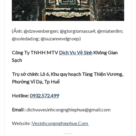
(Ảnh: @dzevenbergen; @giorgiomassa4; @miatenllm;
@soledad.ng; @suzannevdgroep)
Công Ty TNHH MTV
Dịch Vụ Vệ Sinh
Không Gian
Sạ
c
h
Trụ
sở
chính: Lô 6, Khu quy hoạ
ch Tùng Thiệ
n Vươ
ng,
Phươ
̀ng Vĩ
Dạ
, Tp Huê
Hotline:
0932.572.499
Email :
dichvuvesinhcongnghiephue@gmail.com
Website :
Vesinhcongnghiephue.Com