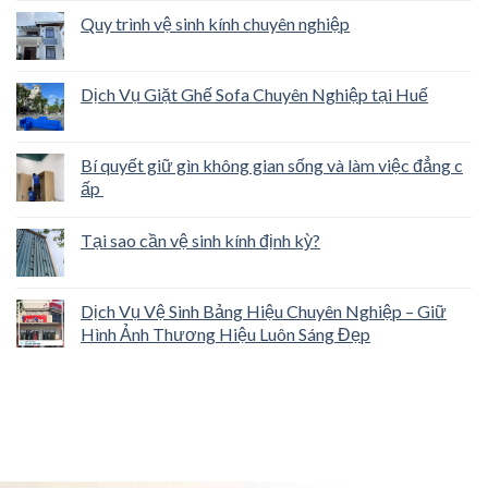
Quy trình vệ sinh kính chuyên nghiệp
Dịch Vụ Giặt Ghế Sofa Chuyên Nghiệp tại Huế
Bí quyết giữ gìn không gian sống và làm việc đẳng c
ấp
Tại sao cần vệ sinh kính định kỳ?
Dịch Vụ Vệ Sinh Bảng Hiệu Chuyên Nghiệp – Giữ
Hình Ảnh Thương Hiệu Luôn Sáng Đẹp