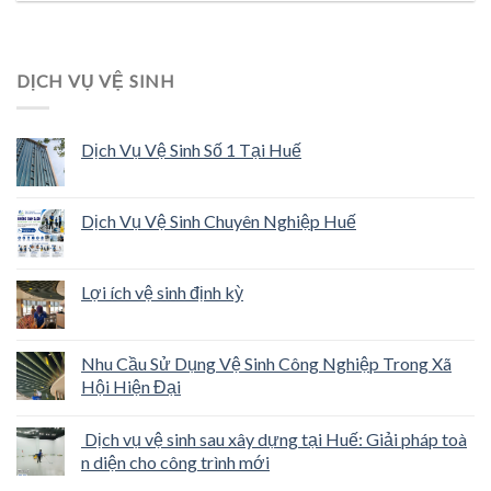
DỊCH VỤ VỆ SINH
Dịch Vụ Vệ Sinh Số 1 Tại Huế
Dịch Vụ Vệ Sinh Chuyên Nghiệp Huế
Lợi ích vệ sinh định kỳ
Nhu Cầu Sử Dụng Vệ Sinh Công Nghiệp Trong Xã
Hội Hiện Đại
Dịch vụ vệ sinh sau xây dựng tại Huế: Giải pháp toà
n diện cho công trình mới