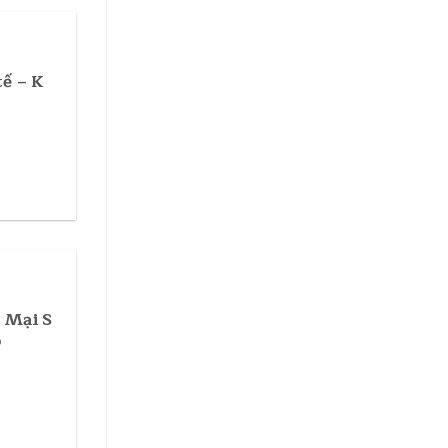
tế – K
 Mại S
ộ