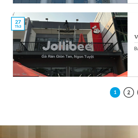
27
Th3
V
B
1
2