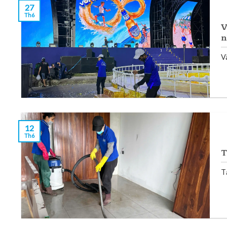
27
Th6
V
n
V
12
Th6
T
T