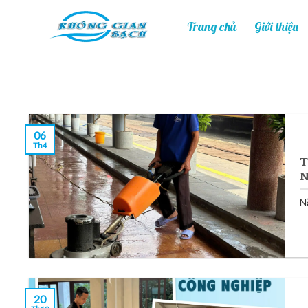
Skip
Trang chủ
Giới thiệu
to
content
06
Th4
T
N
N
20