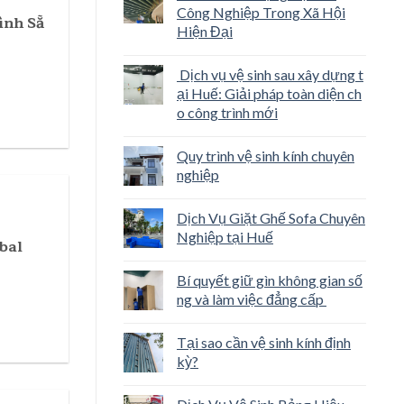
Công Nghiệp Trong Xã Hội
ình Sẵ
Hiện Đại
Dịch vụ vệ sinh sau xây dựng t
ại Huế: Giải pháp toàn diện ch
o công trình mới
Quy trình vệ sinh kính chuyên
nghiệp
Dịch Vụ Giặt Ghế Sofa Chuyên
Nghiệp tại Huế
bal
Bí quyết giữ gìn không gian số
ng và làm việc đẳng cấp
Tại sao cần vệ sinh kính định
kỳ?