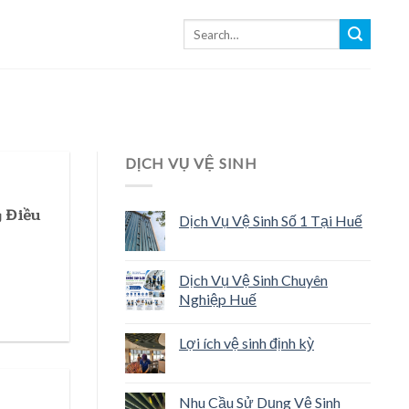
DỊCH VỤ VỆ SINH
 Điều
Dịch Vụ Vệ Sinh Số 1 Tại Huế
Dịch Vụ Vệ Sinh Chuyên
Nghiệp Huế
Lợi ích vệ sinh định kỳ
Nhu Cầu Sử Dụng Vệ Sinh