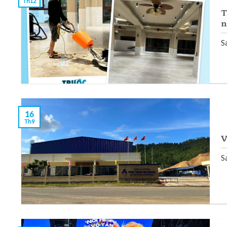
Th12
T
n
Sa
16
Th9
V
Sa