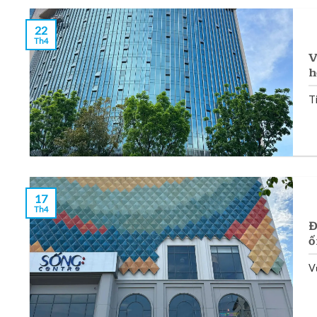
22
Th4
V
h
Ti
17
Th4
Đ
ố
V