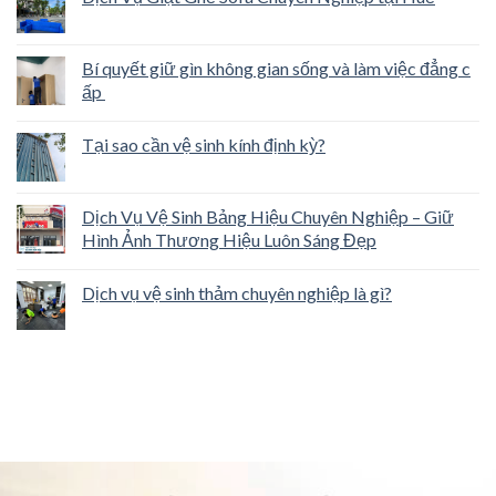
Bí quyết giữ gìn không gian sống và làm việc đẳng c
ấp
Tại sao cần vệ sinh kính định kỳ?
Dịch Vụ Vệ Sinh Bảng Hiệu Chuyên Nghiệp – Giữ
Hình Ảnh Thương Hiệu Luôn Sáng Đẹp
Dịch vụ vệ sinh thảm chuyên nghiệp là gì?