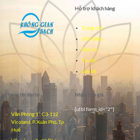
Hỗ trợ khách hàng
Trang chủ
Giới thiệu
Dịch vụ
Tin tức
Liên hệ
Thông tin liên hệ
Nhận báo giá
[ufbl form_id="2"]
Văn Phòng 1 : C3-112
Vicoland, P. Xuân Phú, Tp
Huế