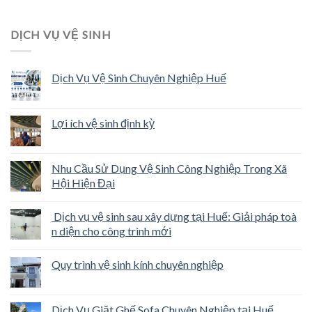
DỊCH VỤ VỆ SINH
Dịch Vụ Vệ Sinh Chuyên Nghiệp Huế
Lợi ích vệ sinh định kỳ
Nhu Cầu Sử Dụng Vệ Sinh Công Nghiệp Trong Xã
Hội Hiện Đại
Dịch vụ vệ sinh sau xây dựng tại Huế: Giải pháp toà
n diện cho công trình mới
Quy trình vệ sinh kính chuyên nghiệp
Dịch Vụ Giặt Ghế Sofa Chuyên Nghiệp tại Huế