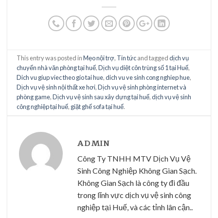
This entry was posted in
Mẹo nội trợ
,
Tin tức
and tagged
dịch vụ
chuyển nhà văn phòng tại huế
,
Dịch vụ diệt côn trùng số 1 tại Huế
,
Dich vu giup viec theo gio tai hue
,
dich vu ve sinh cong nghiep hue
,
Dịch vụ vệ sinh nội thất xe hơi
,
Dịch vụ vệ sinh phòng internet và
phòng game
,
Dịch vụ vệ sinh sau xây dựng tại huế
,
dịch vụ vệ sinh
công nghiệp tại huế
,
giặt ghế sofa tại huế
.
ADMIN
Công Ty TNHH MTV Dịch Vụ Vệ
Sinh Công Nghiệp Không Gian Sạch.
Không Gian Sạch là công ty đi đầu
trong lĩnh vực dịch vụ vệ sinh công
nghiệp tại Huế, và các tỉnh lân cận..