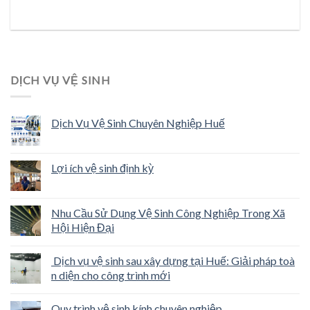
DỊCH VỤ VỆ SINH
Dịch Vụ Vệ Sinh Chuyên Nghiệp Huế
Lợi ích vệ sinh định kỳ
Nhu Cầu Sử Dụng Vệ Sinh Công Nghiệp Trong Xã
Hội Hiện Đại
Dịch vụ vệ sinh sau xây dựng tại Huế: Giải pháp toà
n diện cho công trình mới
Quy trình vệ sinh kính chuyên nghiệp