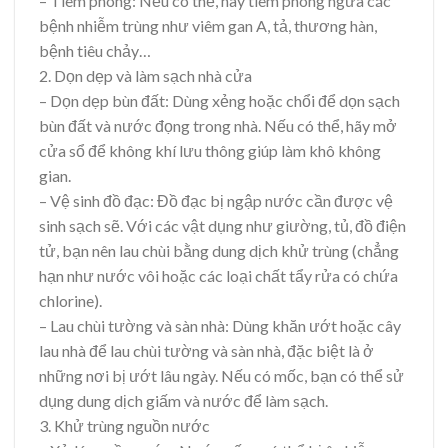
– Tiêm phòng: Nếu có thể, hãy tiêm phòng ngừa các
bệnh nhiễm trùng như viêm gan A, tả, thương hàn,
bệnh tiêu chảy…
2. Dọn dẹp và làm sạch nhà cửa
– Dọn dẹp bùn đất: Dùng xẻng hoặc chổi để dọn sạch
bùn đất và nước đọng trong nhà. Nếu có thể, hãy mở
cửa sổ để không khí lưu thông giúp làm khô không
gian.
– Vệ sinh đồ đạc: Đồ đạc bị ngập nước cần được vệ
sinh sạch sẽ. Với các vật dụng như giường, tủ, đồ điện
tử, bạn nên lau chùi bằng dung dịch khử trùng (chẳng
hạn như nước vôi hoặc các loại chất tẩy rửa có chứa
chlorine).
– Lau chùi tường và sàn nhà: Dùng khăn ướt hoặc cây
lau nhà để lau chùi tường và sàn nhà, đặc biệt là ở
những nơi bị ướt lâu ngày. Nếu có mốc, bạn có thể sử
dụng dung dịch giấm và nước để làm sạch.
3. Khử trùng nguồn nước