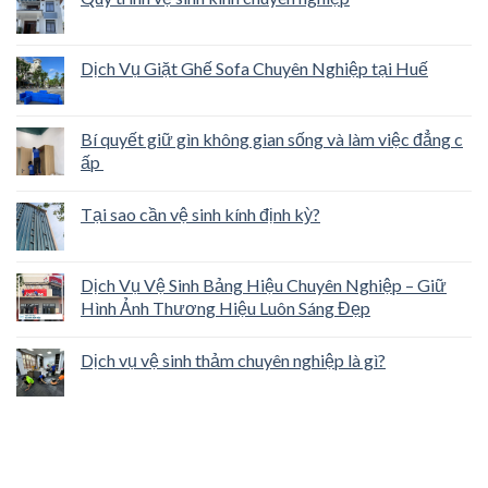
Dịch Vụ Giặt Ghế Sofa Chuyên Nghiệp tại Huế
Bí quyết giữ gìn không gian sống và làm việc đẳng c
ấp
Tại sao cần vệ sinh kính định kỳ?
Dịch Vụ Vệ Sinh Bảng Hiệu Chuyên Nghiệp – Giữ
Hình Ảnh Thương Hiệu Luôn Sáng Đẹp
Dịch vụ vệ sinh thảm chuyên nghiệp là gì?