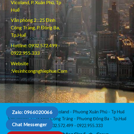
Vicoland, P. Xuân Phú, Tp
Huế
Văn phòng 2 : 25 Đinh
Công Tráng, P. Đông Ba,
Tp.Huế
Hotline: 0932.572.499 -
0922.955.333
Website
:Vesinhcongnghiephue.Com
Văn Phòng 1 : C3-112 Vicoland - Phường Xuân Phú - Tp Huế
Zalo: 0966020066
Văn phòng 2 : 25 Đinh Công Tráng - Phường Đông Ba - Tp.Huế
Chat Messenger
Hotline: 0932.572.499 - 0922.955.333