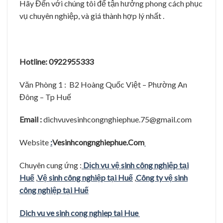
Hãy Đến với chúng tôi để tận hưởng phong cách phục
vụ chuyên nghiệp, và giá thành hợp lý nhất .
Hotline: 0922955333
Văn Phòng 1 : B2 Hoàng Quốc Việt – Phường An
Đông – Tp Huế
Email :
dichvuvesinhcongnghiephue.75@gmail.com
Website
:
Vesinhcongnghiephue.Com
Chuyên cung ứng :
Dịch vụ vệ sinh công nghiệp tại
Huế
,
Vệ sinh công nghiệp tại Huế
,
Công ty vệ sinh
công nghiệp tại Huế
Dich vu ve sinh cong nghiep tai Hue