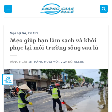
Skip
to
content
Mẹo nội trợ
,
Tin tức
Mẹo giúp bạn làm sạch và khôi
phục lại môi trường sống sau lũ
ĐĂNG NGÀY
28 THÁNG MƯỜI MỘT, 2024
BỞI
ADMIN
28
Th11