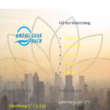
Hỗ trợ khách hàng
Trang chủ
Giới thiệu
Dịch vụ
Tin tức
Liên hệ
Thông tin liên hệ
Nhận báo giá
[ufbl form_id="2"]
Văn Phòng 1 : C3-112