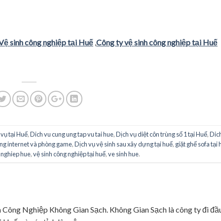
Vệ sinh công nghiệp tại Huế
,
Công ty vệ sinh công nghiệp tại Huế
vụ tại Huế
,
Dich vu cung ung tap vu tai hue
,
Dịch vụ diệt côn trùng số 1 tại Huế
,
Dich
òng internet và phòng game
,
Dịch vụ vệ sinh sau xây dựng tại huế
,
giặt ghế sofa tại
 nghiep hue
,
vệ sinh công nghiệp tại huế
,
ve sinh hue
.
ng Nghiệp Không Gian Sạch. Không Gian Sạch là công ty đi đầ