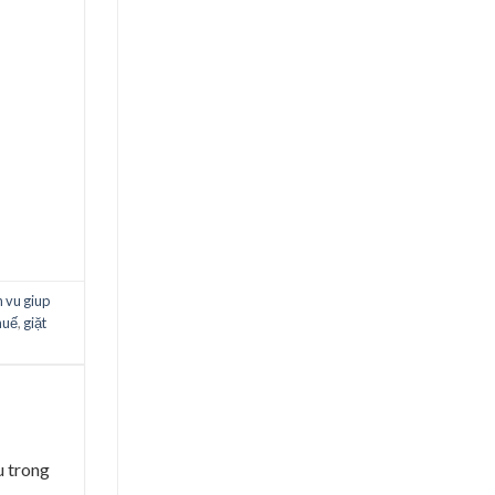
 vu giup
 huế
,
giặt
u trong