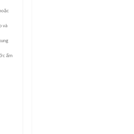
 hoặc
p và
xung
ước ấm