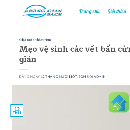
Skip
Trang chủ
Giới thiệu
to
content
Giặt sofa thảm rèm
Mẹo vệ sinh các vết bẩn cứ
giản
ĐĂNG NGÀY
12 THÁNG MƯỜI MỘT, 2024
BỞI
ADMIN
12
Th11