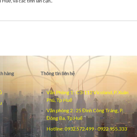
 Huế, và các tỉnh lân cận..
h hàng
Thông tin liên hệ
ủ
Văn Phòng 1 : C3-112 Vicoland, P. Xuân
Phú, Tp Huế
u
Văn phòng 2 : 25 Đinh Công Tráng, P.
Đông Ba, Tp.Huế
Hotline: 0932.572.499 - 0922.955.333