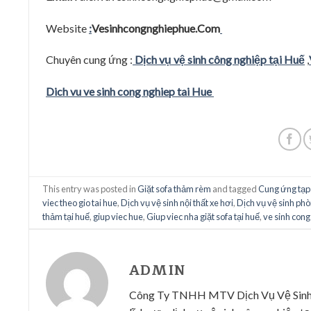
Website
:
Vesinhcongnghiephue.Com
Chuyên cung ứng :
Dịch vụ vệ sinh công nghiệp tại Huế
,
Dich vu ve sinh cong nghiep tai Hue
This entry was posted in
Giặt sofa thảm rèm
and tagged
Cung ứng tạp 
viec theo gio tai hue
,
Dịch vụ vệ sinh nội thất xe hơi
,
Dịch vụ vệ sinh ph
thảm tại huế
,
giup viec hue
,
Giup viec nha giặt sofa tại huế
,
ve sinh cong
ADMIN
Công Ty TNHH MTV Dịch Vụ Vệ Sinh Cô