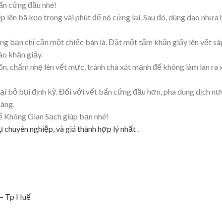
bẩn cứng đầu nhé!
ếp lên bã kẹo trong vài phút để nó cứng lại. Sau đó, dùng dao nhựa
ng bạn chỉ cần một chiếc bàn là. Đặt một tấm khăn giấy lên vết sá
ào khăn giấy.
, chấm nhẹ lên vết mực, tránh chà xát mạnh để không làm lan ra 
ại bỏ bụi định kỳ. Đối với vết bẩn cứng đầu hơn, pha dung dịch n
hàng.
để Không Gian Sạch giúp bạn nhé!
chuyên nghiệp, và giá thành hợp lý nhất .
 – Tp Huế