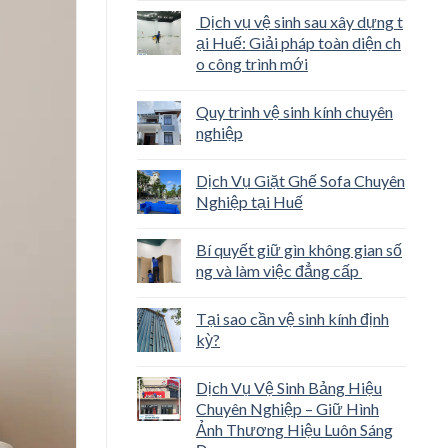
Dịch vụ vệ sinh sau xây dựng t
ại Huế: Giải pháp toàn diện ch
o công trình mới
Quy trình vệ sinh kính chuyên
nghiệp
Dịch Vụ Giặt Ghế Sofa Chuyên
Nghiệp tại Huế
Bí quyết giữ gìn không gian số
ng và làm việc đẳng cấp
Tại sao cần vệ sinh kính định
kỳ?
Dịch Vụ Vệ Sinh Bảng Hiệu
Chuyên Nghiệp – Giữ Hình
Ảnh Thương Hiệu Luôn Sáng