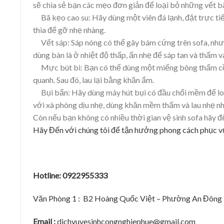
sẽ chia sẻ bạn các mẹo đơn giản để loại bỏ những vết 
Bã kẹo cao su: Hãy dùng một viên đá lạnh, đặt trực ti
thìa để gỡ nhẹ nhàng.
Vết sáp: Sáp nóng có thể gây bám cứng trên sofa, như
dùng bàn là ở nhiệt độ thấp, ấn nhẹ để sáp tan và thấm v
Mực bút bi: Bạn có thể dùng một miếng bông thấm cồn
quanh. Sau đó, lau lại bằng khăn ẩm.
Bụi bẩn: Hãy dùng máy hút bụi có đầu chổi mềm để lo
với xà phòng dịu nhẹ, dùng khăn mềm thấm và lau nhẹ n
Còn nếu bạn không có nhiều thời gian vệ sinh sofa hãy 
Hãy Đến với chúng tôi để tận hưởng phong cách phục vụ 
Hotline: 0922955333
Văn Phòng 1 : B2 Hoàng Quốc Việt – Phường An Đông
Email :
dichvuvesinhcongnghiephue@gmail.com